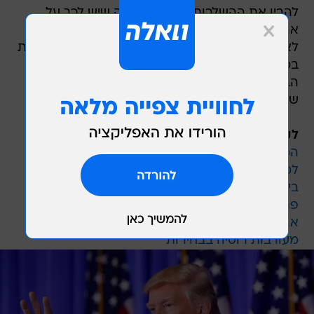
להבין את ההשלכות ואת ההשפעה שיש לכך על
ארצות הברית", אמר ברנן בריאיון לרשת פוקס. "זה
לא קשור רק לטראמפ עצמו, זה נוגע לארצות הברית
בכללותה". מייק פומפאו, מחליפו המיועד של ברנן,
הביע תמיכה במסקנות הסוכנות במהלך שימוע
שעבר בסנאט בשבוע שעבר.
לקריאה נוספת בנושא
המטרה החדשה של טראמפ: שותפו של לותר קינג
למאבק נגד האפליה
בייג'ינג משיבה לטראמפ: "עיקרון 'סין האחת' לא
פתוח למשא ומתן"
ארה"ב: ועדת המודיעין של הסנאט תחקור את
מעורבות רוסיה בבחירות