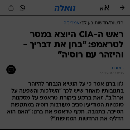
חדשות
/
חדשות בעולם
/
אמריקה
ראש ה-CIA היוצא במסר
לטראמפ: "בחן את דבריך -
והיזהר עם רוסיה"
רויטרס
16.1.2017 / 0:35
ג'ון ברנן אמר כי על הנשיא הנבחר להיזהר
בתגובותיו מאחר שיש לכך "השלכות והשפעה על
ארה"ב". זאת ברקע ביקורת טראמפ על מסקנות
סוכנויות המודיעין סביב מעורבות רוסיה במתקפות
הסייבר. בתגובה, תקף טראמפ את ברנן: "האם הוא
הדליף את החדשות המזויפות"?