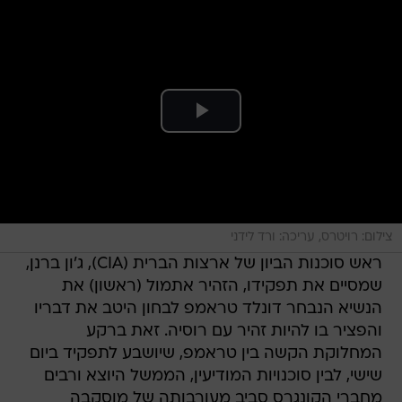
צילום: רויטרס, עריכה: ורד לידני
ראש סוכנות הביון של ארצות הברית (CIA), ג'ון ברנן,
שמסיים את תפקידו, הזהיר אתמול (ראשון) את
הנשיא הנבחר דונלד טראמפ לבחון היטב את דבריו
והפציר בו להיות זהיר עם רוסיה. זאת ברקע
המחלוקת הקשה בין טראמפ, שיושבע לתפקיד ביום
שישי, לבין סוכנויות המודיעין, הממשל היוצא ורבים
מחברי הקונגרס סביב מעורבותה של מוסקבה