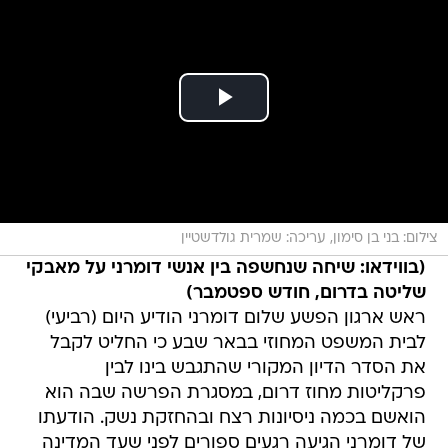
צילום: בני בן סימון, עריכה: שמרית גולדשטיין
(בווידאו: שיחה שנחשפה בין אנשי דומרני על מאבקי
שליטה בדרום, חודש ספטמבר)
ראש ארגון הפשע שלום דומרני הודיע היום (רביעי)
לבית המשפט המחוזי בבאר שבע כי החליט לקבל
את הסדר הדיון המקורי שהתגבש בינו לבין
פרקליטות מחוז דרום, במסגרת הפרשה שבה הוא
הואשם בכמה ניסיונות רצח ובהחזקת נשק. הודעתו
של דומרני הגיעה רגעים ספורים לפני שעד המדינה