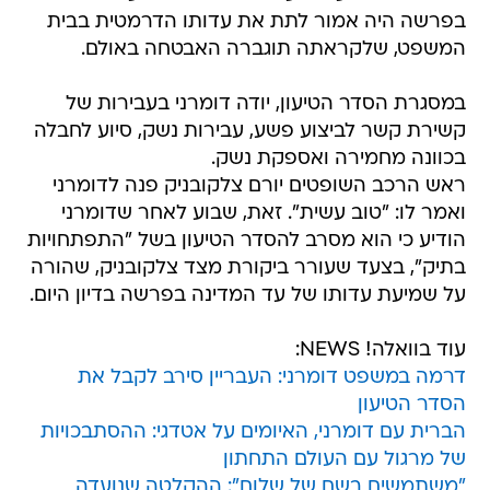
בפרשה היה אמור לתת את עדותו הדרמטית בבית
המשפט, שלקראתה תוגברה האבטחה באולם.
במסגרת הסדר הטיעון, יודה דומרני בעבירות של
קשירת קשר לביצוע פשע, עבירות נשק, סיוע לחבלה
בכוונה מחמירה ואספקת נשק.
ראש הרכב השופטים יורם צלקובניק פנה לדומרני
ואמר לו: "טוב עשית". זאת, שבוע לאחר שדומרני
הודיע כי הוא מסרב להסדר הטיעון בשל "התפתחויות
בתיק", בצעד שעורר ביקורת מצד צלקובניק, שהורה
על שמיעת עדותו של עד המדינה בפרשה בדיון היום.
עוד בוואלה! NEWS:
דרמה במשפט דומרני: העבריין סירב לקבל את
הסדר הטיעון
הברית עם דומרני, האיומים על אטדגי: ההסתבכויות
של מרגול עם העולם התחתון
"משתמשים בשם של שלום": ההקלטה שנועדה