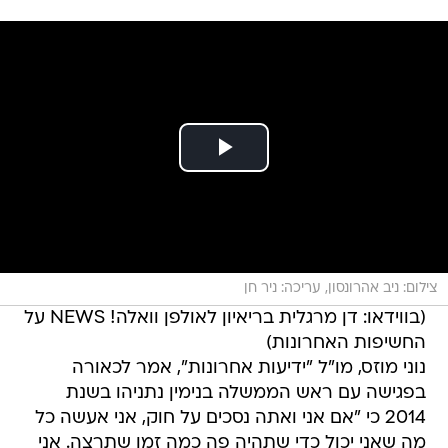
צילום: ניב אהרונסון, עריכה: ניר חן
(בווידאו: דן מרגלית בריאיון לאולפן וואלה! NEWS על
החשיפות האחרונות)
נוני מוזס, מו"ל "ידיעות אחרונות", אמר לכאורה
בפגישה עם ראש הממשלה בנימין נתניהו בשנת
2014 כי "אם אני ואתה נסכים על חוק, אני אעשה כל
מה שאני יכול כדי שתהיה פה כמה זמן שתרצה. אני