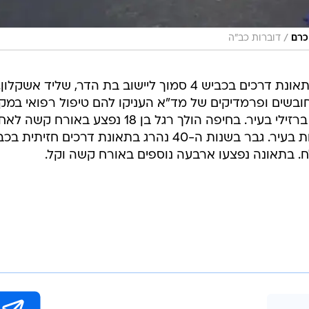
/
כרם
דוברות כב"ה
ביום חמישי, תשעה בני אדם נפצעו בתאונת דרכים בכביש 4 סמוך ליישוב בת הדר, שליד אשקלון.
בשים ופרמדיקים של מד"א העניקו להם טיפול רפואי במק
ופינו שבעה מהפצועים לבית החולים ברזילי בעיר. בחיפה הולך רגל בן 18 נפצע באורח קש
שנפגע מכלי רכב בשדרות ההסתדרות בעיר. גבר בשנות ה-40 נהרג בתאונת דרכים חזיתית