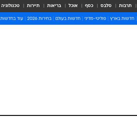
תרבות
סלבס
כסף
אוכל
בריאות
תיירות
טכנולוגיה
חדשות בארץ
פוליטי-מדיני
חדשות בעולם
בחירות 2026
עוד בחדשות
אירועים בארץ
פוליטיקה וממשל
המזרח התיכון
דעות ופרשנויו
חדשות פלילים ומשפט
יחסי חוץ
אירופה
סרי ושלזינגר
חינוך
אמריקה
פרויקטים מיוח
ישראלים בחו"ל
אסיה והפסיפיק
אסור לפספס
בריאות
אפריקה
מדע וסביבה
חברה ורווחה
הנחיות פיקוד 
ארכיון מדורים
זמני כניסת ש
לוח חופשות וח
לוח שנה
חדשות יהדות
חדשות המשפ