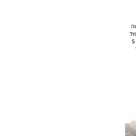
ה
ול
נמרץ ישירות לחדר הניתוח", סיפר אייל מור יוסף, פרמדיק מד"א שהגיע לזירת התאונה. "ילד כבן 5