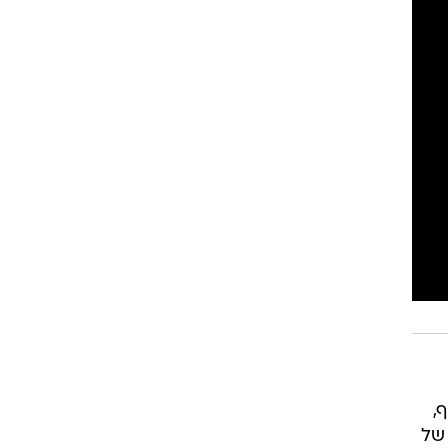
סף,
 של