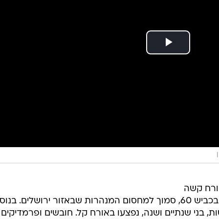
 באורח קשה
ובינוני אתמול (שישי) בתאונת דרכים בכביש 60, סמוך למחסום המנהרות שבאזור ירושלים. בנו
שני פעוטות, בני שנתיים ושנה, נפצעו באורח קל. חובשים ופרמדיקים