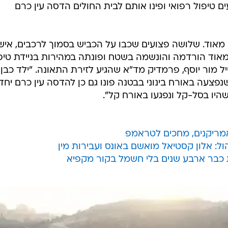
 טיפול רפואי ופינו אותם לבית החולים הדסה עין כרם
מאוד. שלושה פצועים שכבו על הכביש בסמוך לרכבים, איש
ח קשה מאוד הורדמה והונשמה בשטח ופונתה במהירות בניידת טיפ
פצע קשות בפניו ואישה כבת 40 שנפצעה באורח בינוני בבטנה פונו גם כן להדסה עין כרם יחד
היו בסל-קל ונפגעו באורח קל".
אמריקנים, מחכים לטראמפ
ול: אלון קסטיאל מואשם באונס ועבירות מין
 כבר ארבע שנים בלי חשמל בקור מקפיא