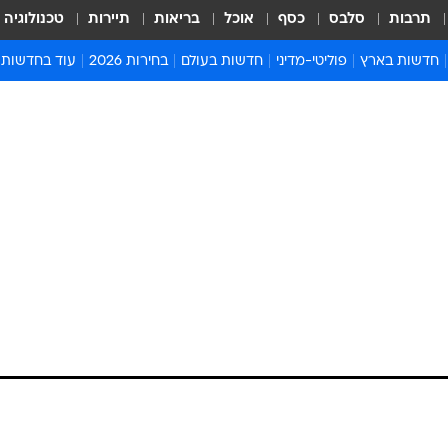
תרבות
סלבס
כסף
אוכל
בריאות
תיירות
טכנולוגיה
חדשות בארץ
פוליטי-מדיני
חדשות בעולם
בחירות 2026
עוד בחדשות
אירועים בארץ
פוליטיקה וממשל
המזרח התיכון
דעות ופרשנויו
חדשות פלילים ומשפט
יחסי חוץ
אירופה
סרי ושלזינגר
חינוך
אמריקה
פרויקטים מיוח
ישראלים בחו"ל
אסיה והפסיפיק
אסור לפספס
בריאות
אפריקה
מדע וסביבה
חברה ורווחה
הנחיות פיקוד 
ארכיון מדורים
זמני כניסת ש
לוח חופשות וח
לוח שנה
חדשות יהדות
חדשות המשפ