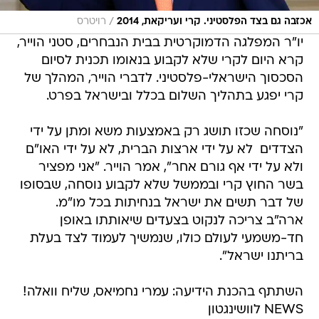
/
אכזבה גם בצד הפלסטיני. קרי ועריקאת, 2014
רויטרס
יו"ר המפלגה הדמוקרטית בבית הנבחרים, סטני הוייר,
קרא היום לקרי שלא לקבוע בנאומו תכנית לסיום
הסכסוך הישראלי-פלסטיני. לדברי הוייר, המהלך של
קרי יפגע בתהליך השלום בכלל ובישראל בפרט.
"נוסחה שכזו תושג רק באמצעות משא ומתן על ידי
הצדדים  לא על ידי ארצות הברית, לא על ידי האו"ם
ולא על ידי אף גורם אחר", אמר הוייר. "אני מפציר
בשר החוץ קרי ובממשל שלא לקבוע נוסחה, שבסופו
של דבר תשים את ישראל בנחיתות בכל מו"מ.
ארה"ב צריכה לנקוט בצעדים שיאותתו באופן
חד-משמעי לעולם כולו, שנמשיך לעמוד לצד בעלת
בריתנו ישראל".
השתתף בהכנת הידיעה: עמרי נחמיאס, שליח וואלה!
NEWS לוושינגטון