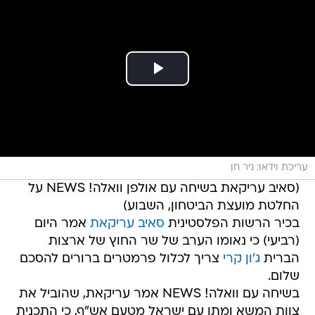
עריכת וידאו: ניר חן
(סאיב עריקאת בשיחה עם אולפן וואלה! NEWS על
החלטת מועצת הביטחון, השבוע)
בכיר הרשות הפלסטינית
סאיב עריקאת
אמר היום
(רביעי) כי נאומו הערב של שר החוץ של ארצות
הברית
ג'ון קרי
צריך לכלול פרמטרים ברורים להסכם
שלום.
בשיחה עם וואלה! NEWS אמר עריקאת, שהוביל את
צוות המשא ומתן עם ישראל מטעם אש"ף, כי התכנית