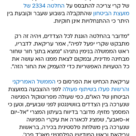
של קרי צריכה להתבסס על
החלטה 2334 של
מועצת הביטחון
שהתקבלה בשבוע שעבר וקובעת בין
היתר כי ההתנחלויות אינן חוקיות.
"מדובר בהחלטה הוגנת לכל הצדדים, ויהיה זה רק
מתבקש שקרי יפעל לפיה", אמר עריקאת. לדבריו,
ראש הממשלה בנימין נתניהו "נמצא בתוך חור שחור
מבחינה מדינית, ובמקום לצאת ממנו הוא עושה את
כל הטעויות האפשריות כדי להעמיק את החור הזה".
עריקאת הכחיש את הפרסום כי
הממשל האמריקני
והרשות פעלו בשיתוף פעולה
לפני ההצבעה במועצת
הביטחון של האו"ם, כפי שעולה מפרוטוקול הפגישה
שנערכה בין הצדדים בוושינגטון לפני שבועיים, וטען כי
המסמך מזויף. מדובר בדיווח בעיתון המצרי "אל-יום
א-סאבע", שמציג לכאורה את עיקרי הפגישה
שנערכה בין משלחת פלסטינית בכירה, בראשות
עריקאת וראש המודיעין הפלסטיני מאג'ד פרג',