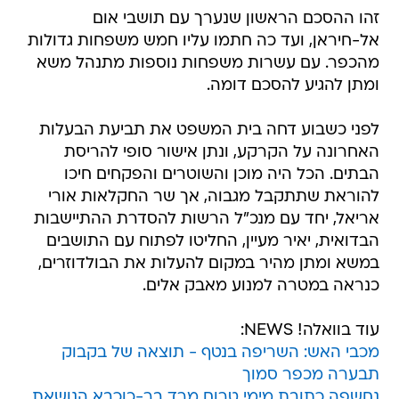
זהו ההסכם הראשון שנערך עם תושבי אום
אל-חיראן, ועד כה חתמו עליו חמש משפחות גדולות
מהכפר. עם עשרות משפחות נוספות מתנהל משא
ומתן להגיע להסכם דומה.
לפני כשבוע דחה בית המשפט את תביעת הבעלות
האחרונה על הקרקע, ונתן אישור סופי להריסת
הבתים. הכל היה מוכן והשוטרים והפקחים חיכו
להוראת שתתקבל מגבוה, אך שר החקלאות אורי
אריאל, יחד עם מנכ"ל הרשות להסדרת ההתיישבות
הבדואית, יאיר מעיין, החליטו לפתוח עם התושבים
במשא ומתן מהיר במקום להעלות את הבולדוזרים,
כנראה במטרה למנוע מאבק אלים.
עוד בוואלה! NEWS:
מכבי האש: השריפה בנטף - תוצאה של בקבוק
תבערה מכפר סמוך
נחשפה כתובת מימי טרום מרד בר-כוכבא הנושאת