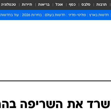
תרבות
סלבס
כסף
אוכל
בריאות
תיירות
טכנולוגיה
חדשות בארץ
פוליטי-מדיני
חדשות בעולם
בחירות 2026
עוד בחדשות
אירועים בארץ
פוליטיקה וממשל
המזרח התיכון
דעות ופרשנויו
חדשות פלילים ומשפט
יחסי חוץ
אירופה
סרי ושלזינגר
חינוך
אמריקה
פרויקטים מיוח
ישראלים בחו"ל
אסיה והפסיפיק
אסור לפספס
בריאות
אפריקה
מדע וסביבה
חברה ורווחה
הנחיות פיקוד 
ארכיון מדורים
זמני כניסת ש
לוח חופשות וח
לוח שנה
חדשות יהדות
ששרד את השריפה בהר
חדשות המשפ