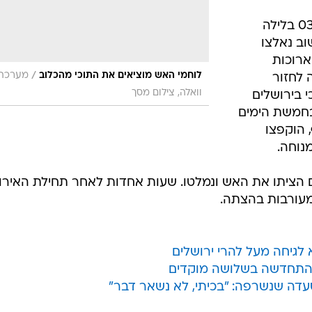
השריפה פרצה בסביבות השעה 03:00 בלילה
וב נאלצו
רוכות
/
לוחמי האש מוציאים את התוכי מהכלוב
מערכת
 לחזור
וואלה, צילום מסך
 בירושלים
בחמשת הימים
 הוקפצו
נוחה.
דים הציתו את האש ונמלטו. שעות אחדות לאחר תחילת האירו
מעורבות בהצתה.
גיחה מעל להרי ירושלים
התחדשה בשלושה מוקדים
ה שנשרפה: "בכיתי, לא נשאר דבר"