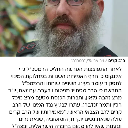
/
הרב קרים
ניר אריאלי, "במחנה"
לאחר התפוצצות הפרשה החליט הרמטכ"ל גדי
איזנקוט כי חרף האמירות השנויות במחלוקת המינוי
לתפקיד עומד בעינו. השניים שוחחו והרמטכ"ל
התרשם כי הרב מסתייג מניסוחיו בעבר. עם זאת, יו"ר
מרצ זהבה גלאון, וחברות הכנסת מטעם מרצ מיכל
רוזין ותמר זנדברג, עתרו לבג"ץ נגד המינוי של הרב
קרים לרב הצבאי הראשי. "מאמירותיו של הרב קרים
עולה שנאת נשים יוקדת, הומופוביה, שנאת זרים
וגזענות שאין להן מקום בחברה הישראלית, ובצה"ל