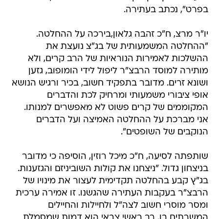
בפרט", נכתב בעתירה.
יו"ר מרצ, ח"כ זהבה גלאון,בירכה על ההחלטה.
"ההחלטה המשמעותית של בג"צ נועצת את
ההשלכות לאמירות הנוראיות של הרב קרים, ולא
מותירה למוסד הרבצ"ר ליפול לידי הומופוב, גזען
ושונא זרים. מדובר בתפקיד חשוב, בכיר ורגיש הנושא
אופי ציבורי משמעותי ומרחיק לכת והדברים
המקוממים של קרים פשוט לא מאפשרים למנותו.
אני מברכת על ההחלטה האמיצה ועל הדברים
הנוקבים של השופטים".
שותפתה לסיעה, ח"כ מיכל רוזין, הוסיפה כי מדובר
בניצחון גדול. "ניצחנו את קולות ‏השוביניזם והגזענות.
בג"ץ קבע בהחלטה תקדימית לעצור את מינויו של
הרבצ"ר בעקבות העתירה שהגשנו. זו אמירה ערכית
ומסר מוסרי חשוב לצה"ל ולחיילות והחיילים
המשרתים בו. רב ראשי צבאי הוא דמות שמסמלת