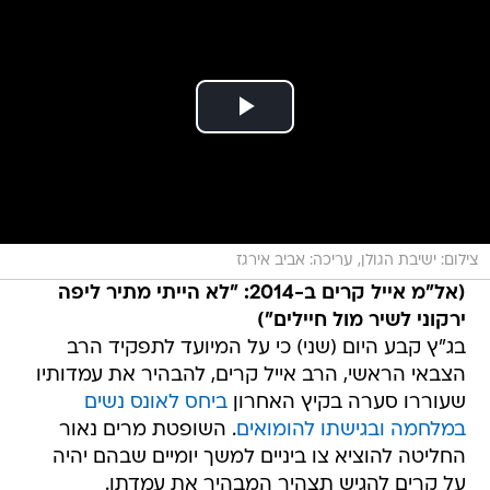
צילום: ישיבת הגולן, עריכה: אביב אירגז
(אל"מ אייל קרים ב-2014: "לא הייתי מתיר ליפה
ירקוני לשיר מול חיילים")
בג"ץ קבע היום (שני) כי על המיועד לתפקיד הרב
הצבאי הראשי, הרב אייל קרים, להבהיר את עמדותיו
שעוררו סערה בקיץ האחרון
ביחס לאונס נשים
במלחמה ובגישתו להומואים
. השופטת מרים נאור
החליטה להוציא צו ביניים למשך יומיים שבהם יהיה
על קרים להגיש תצהיר המבהיר את עמדתו.