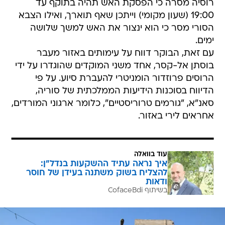
רוסיה מסרה כי הפסקת האש תהיה בתוקף עד
19:00 (שעון מקומי) וייתכן שאף תוארך, ואילו הצבא
הסורי מסר כי הוא ינצור את האש למשך שלושה
ימים.
עם זאת, הבוקר דווח על עימותים באזור מעבר
בוסתן אל-קסר, אחד משני המוקדים שהוגדרו על ידי
הרוסים פרוזדור הומניטרי להעברת סיוע. על פי
הדיווח בסוכנות הידיעות הממלכתית של סוריה,
סאנ"א, "גורמים טרוריסטיים", כלומר ארגוני המורדים,
אחראים לירי באזור.
עוד בוואלה
איך נראה עתיד ההשקעות בנדל"ן:
להצליח בשוק משתנה בעידן של חוסר
ודאות
בשיתוף CofaceBdi