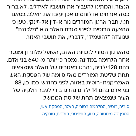
הנצור, והמתינו להעביר את תושביו לאידליב. לא ברור
כמה אזרחים או לוחמים אכן יעזבו את חאלב. בסאם
חג'י, חבר ארגון המורדים נור א-דין אל-זינקי, טען כי
ההצעה הרוסית לפינוי מזרח חאלב היא "מלכודת"
שנועדה "להשמיד", לדבריו, את תושבי האזור.
מהארגון הסורי לזכויות האדם, הפועל מלונדון ומנטר
אחר הלחימה במדינה, נמסר כי יותר מ-640 בני אדם,
בהם 128 ילדים, נהרגו באזורים של חאלב שנמצאים
תחת שליטת המורדים מאז סיומה של הפסקת האש
האמריקנית-רוסית באזור, לפני כחודש. כמו כן, 88
בני אדם בהם 14 ילדים נהרגו בירי לעבר חלקיה של
העיר שנמצאים תחת שליטת הממשל.
סוריה
רוסיה
המלחמה בסוריה
חאלב
הפסקת אש
סטפן דה מיסטורה
סיוע הומניטרי
כורדים
טורקיה