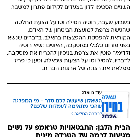
השניים הסכימו לדון בצעדים לקידום פתרון למשבר.
בשבוע שעבר, רוסיה הטילה וטו על הצעת החלטה
שהגישה צרפת למועצת הביטחון של האו"ם,
הקוראת להפסקת ההפצצות בחאלב. בדברים שנשא
בפני פורום כלכלי במוסקבה, האשים נשיא רוסיה
ולדימיר פוטין את צרפת בניסיון להכריח את מוסקבה,
לדבריו, להטיל וטו על הצעות שכאלה, וטען כי פריז
ממלאת את רצונה של ארצות הברית.
עוד בוואלה
השאלון שיעשה לכם סדר - מי המפלגה
שהכי מתאימה לעמדות שלכם?
לכתבה המלאה
הבית הלבן: התבטאויות טראמפ על נשים
מגיעות לרמה של הטרדה מינית