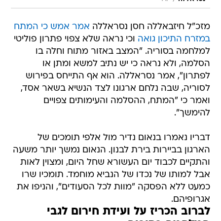
מזכ"ל חיזבאללה חסן נסראללה
אמר אמש כי המתח
במזרח התיכון גואה
וכי נראה שלא צפוי פתרון פוליטי
למלחמה בסוריה. "המצב באזור מתוח וחלה בו
הסלמה, ולא נראה כי יש נתיב למשא ומתן או
לפתרון", אמר נסראללה. הוא אף התייחס בפירוש
לסוריה, שבה נלחם ארגונו לצד הנשיא בשאר אסד,
ואמר כי "המתח, ההסלמה והעימותים צפויים
להימשך".
דבריו נאמרו בנאום נדיר מול אלפי תומכים של
הארגון בביירות בירת לבנון. הנאום נמשך יותר משעה
והתקיים לכבוד יום העשורא שחל היום, ומצוין לאות
אבל למותו של נכדו של הנביא מוחמד. תומכיו שרו
כמעט ללא הפסקה "מוות לכל הסעודים", והניפו את
אגרופיהם.
לברוב הכריז על ועידת חירום לגבי