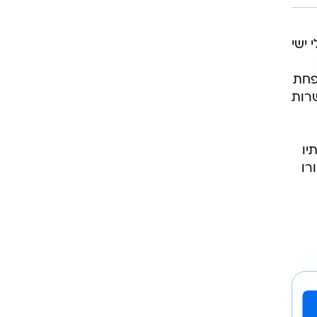
 ישי
פחת
שרות
יו
רו