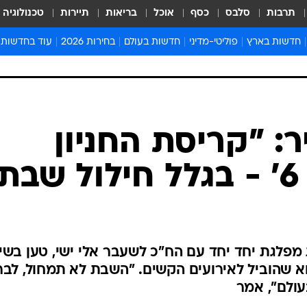
תרבות
סלבס
כסף
אוכל
בריאות
תיירות
טכנולוגיה
חדשות בארץ
פוליטי-מדיני
חדשות בעולם
בחירות 2026
עוד בחדשות
אירועים בארץ
פוליטיקה וממשל
המזרח התיכון
דעות ופרשנויו
חדשות פלילים ומשפט
יחסי חוץ
אירופה
סרי ושלזינגר
חינוך
אמריקה
פרויקטים מיוח
ישראלים בחו"ל
אסיה והפסיפיק
אסור לפספס
ר: "קריסת החניון
בריאות
אפריקה
מדע וסביבה
"
חברה ורווחה
הנחיות פיקוד 
ארכיון מדורים
זמני כניסת ש
לוח חופשות וח
 מפלגת יחד יחד עם הח"כ לשעבר אלי ישי, טען בשי
לוח שנה
וא שהוביל לאירועים הקשים. "השבת לא תמחול, לבר
חדשות יהדות
עולם", אמר
חדשות המשפ