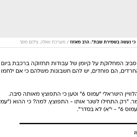
/
 כי נעשה בשמירת שבת". הרב מאזוז
מערכת וואלה, צילום מסך
ביב המחלוקת על קיומן של עבודות תחזוקה ברכבת ביום
החרדים, הם פוחדים, יש להם חשבונות משלהם כי אם ילחמו 
נוסף על כך, דיבר הרב גם על פיצוץ הלוויין הישראלי "עמוס 6" וטען כי התפוצץ מאותה סיבה.
אמר. "רק התחילו לשגר אותו - התפוצץ. למה? כי ההוא ("עמו
ה