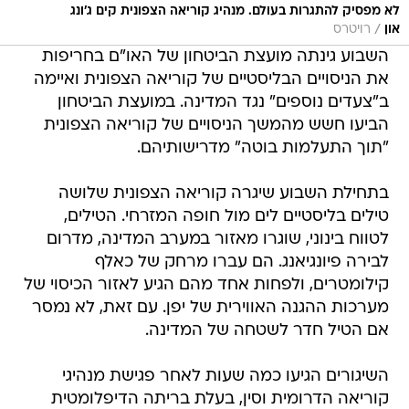
לא מפסיק להתגרות בעולם. מנהיג קוריאה הצפונית קים ג'ונג
/
און
רויטרס
השבוע גינתה מועצת הביטחון של האו"ם בחריפות
את הניסויים הבליסטיים של קוריאה הצפונית ואיימה
ב"צעדים נוספים" נגד המדינה. במועצת הביטחון
הביעו חשש מהמשך הניסויים של קוריאה הצפונית
"תוך התעלמות בוטה" מדרישותיהם.
בתחילת השבוע שיגרה קוריאה הצפונית שלושה
טילים בליסטיים לים מול חופה המזרחי. הטילים,
לטווח בינוני, שוגרו מאזור במערב המדינה, מדרום
לבירה פיונגיאנג. הם עברו מרחק של כאלף
קילומטרים, ולפחות אחד מהם הגיע לאזור הכיסוי של
מערכות ההגנה האווירית של יפן. עם זאת, לא נמסר
אם הטיל חדר לשטחה של המדינה.
השיגורים הגיעו כמה שעות לאחר פגישת מנהיגי
קוריאה הדרומית וסין, בעלת בריתה הדיפלומטית