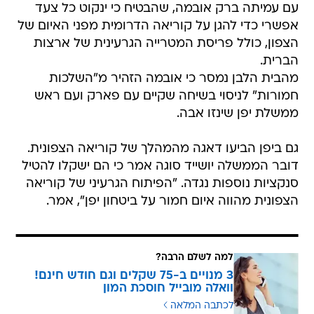
עם עמיתה ברק אובמה, שהבטיח כי ינקוט כל צעד
אפשרי כדי להגן על קוריאה הדרומית מפני האיום של
הצפון, כולל פריסת המטרייה הגרעינית של ארצות
הברית.
מהבית הלבן נמסר כי אובמה הזהיר מ"השלכות
חמורות" לניסוי בשיחה שקיים עם פארק ועם ראש
ממשלת יפן שינזו אבה.
גם ביפן הביעו דאגה מהמהלך של קוריאה הצפונית.
דובר הממשלה יושייד סוגה אמר כי הם ישקלו להטיל
סנקציות נוספות נגדה. "הפיתוח הגרעיני של קוריאה
הצפונית מהווה איום חמור על ביטחון יפן", אמר.
למה לשלם הרבה?
3 מנויים ב-75 שקלים וגם חודש חינם!
וואלה מובייל חוסכת המון
לכתבה המלאה