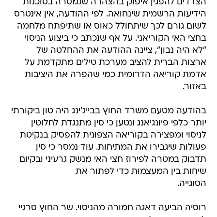
הצדדים להפגין איפוק בהצהרה שנמסרה בסוכנות
הידיעות הרשמית שינחואה. לפי ההודעה, אין אינטרס
לשום גורם לכך שיתחולל כאוס או שתיפתח מלחמה
בחצי האי הקוריאני. על אף שנכתב כי ביצוע הניסוי
"לא היה נבון", ציינה ההודעה את ההחלטה של
ארצות הברית להציב מערכת טילים מתקדמת על
אדמת קוריאה הדרומית כמי שהפרה את היציבות
באזור.
בהודעה מטעם משרד החוץ בבייג'ינג היה טון ביקורתי
יותר כלפי פיונגיאנג ונטען כי סין מתנגדת לחלוטין
לניסוי ומפצירה בקוריאה הצפונית להפסיק בנקיטת
פעולות שיגבירו את המתיחות. עוד נמסר כי סין
תדבוק במטרה לפירוז חצי האי מנשק גרעיני ובקיום
שיחות בין המעצמות כדי לפתור את
הסוגייה.
רוסיה הביעה דאגה חמורה מהניסוי. שר החוץ סרגיי