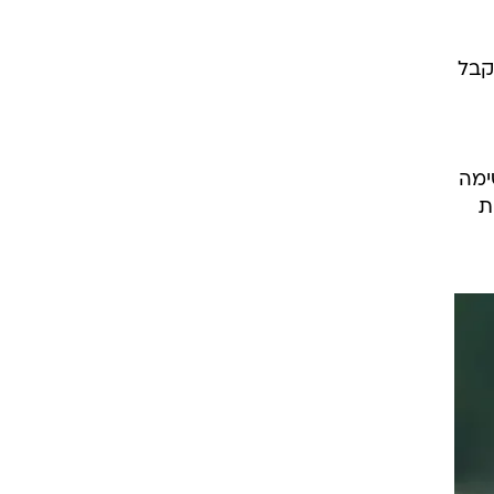
קבל
ימה
ת