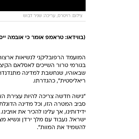
צילום: רויטרס, עריכה: שניר דבוש
(בווידאו: טראמפ אומר כי אובמה י
המועמד הרפובליקני לנשיאות ארצות 
בגורמי טרור השייכים לאסלאם הקיצונ
שבאוהיו, שנחשבת למדינה מתנדנדת 
ריאליסטית", כהגדרתו.
"גישה חדשה צריכה להיות עצירת הא
סביב המטרה הזו, וכל מדינה הדוגלת 
ידידותינו, אך עלינו להכיר את אויבינ
ישראל. נעבוד עם מלך ירדן ונשיא מצ
להשמיד את המוות".