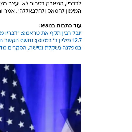
לדבריו, המאבק בטרור לא ייעצר במ
המימון לחמאס ולחיזבאללה", אמר והו
עוד כתבות בנושא:
יובל רבין תקף את טראמפ: "דבריו מ
12.7 מיליון ד' במזומן: נחשף הקשר הרוסי של מנהל קמפיין טראמפ
במפלגה נשקלת נטישה, הסקרים מדא