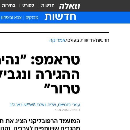
חדשות
ספורט
בחירות
חדשות
מבזקים
צבא וביטחון
חדשות
/
חדשות בעולם
/
אמריקה
טראמפ: "נהיה
ההגירה ונגבי
טרור"
עמרי נחמיאס, שליח וואלה! NEWS בארה"ב
15.8.2016 / 21:01
המועמד הרפובליקני הציג את תכ
מהגרים ששותפים לערכינו, נסנן