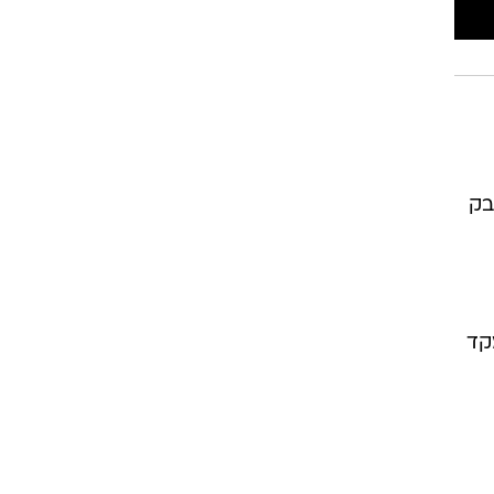
בק
קד