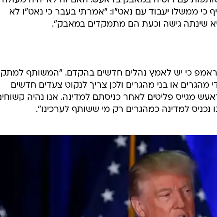
ותפות עם רוסיה במאבק בדאעש. האם זה לא יהיה מעולה?"
 כי ממשלו יעבוד עם נאט"ו: "אמרתי בעבר כי נאט"ו לא
יא שינתה גישה וכעת הם מתמקדים במאבק".
טראמפ כי יש לאמץ נהלים חדשים בהקדם. "המשותף למתק
י מהגרים או בני מהגרים ולכן צריך לנקוט צעדים חדשים
אעש מגייס פליטים לאחר כניסתם למדינה. אנו נהיה קשוחים
אנו נכניס למדינה כמהגרים רק מי ששותף לערכינו".