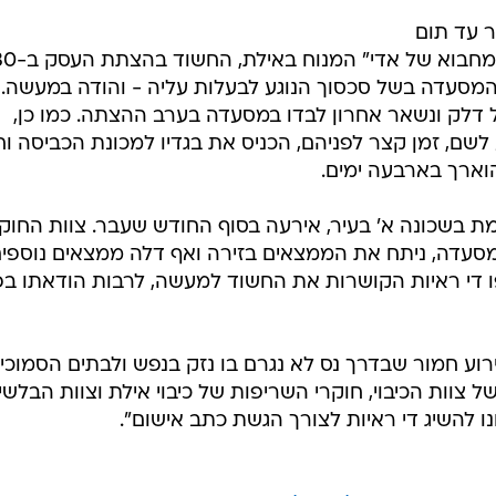
 עד תום
ההליכים את בנו של בעל מסעדת "המחבוא של אדי" המנוח ב
 המסעדה בשל סכסוך הנוגע לבעלות עליה - והודה במעשה.
 דלק ונשאר אחרון לבדו במסעדה בערב ההצתה. כמו כן,
 לשם, זמן קצר לפניהם, הכניס את בגדיו למכונת הכביסה ו
וארך בארבעה ימים.
 בשכונה א' בעיר, אירעה בסוף החודש שעבר. צוות החוק
מסעדה, ניתח את הממצאים בזירה ואף דלה ממצאים נוספי
 די ראיות הקושרות את החשוד למעשה, לרבות הודאתו בפ
ע חמור שבדרך נס לא נגרם בו נזק בנפש ולבתים הסמוכים
 צוות הכיבוי, חוקרי השריפות של כיבוי אילת וצוות הבלשי
 להשיג די ראיות לצורך הגשת כתב אישום".