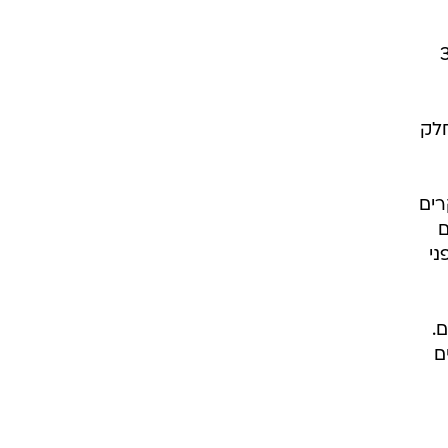
אילת, החשוד בהצתת העסק ב-30
חלק
רים
ם
ני
.
ם