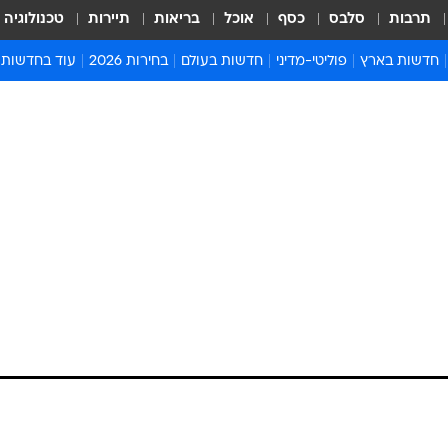
תרבות
סלבס
כסף
אוכל
בריאות
תיירות
טכנולוגיה
חדשות בארץ
פוליטי-מדיני
חדשות בעולם
בחירות 2026
עוד בחדשות
אירועים בארץ
פוליטיקה וממשל
המזרח התיכון
דעות ופרשנויו
חדשות פלילים ומשפט
יחסי חוץ
אירופה
סרי ושלזינגר
חינוך
אמריקה
פרויקטים מיוח
ישראלים בחו"ל
אסיה והפסיפיק
אסור לפספס
בריאות
אפריקה
מדע וסביבה
חברה ורווחה
הנחיות פיקוד 
ארכיון מדורים
זמני כניסת ש
לוח חופשות וח
לוח שנה
חדשות יהדות
חדשות המשפ