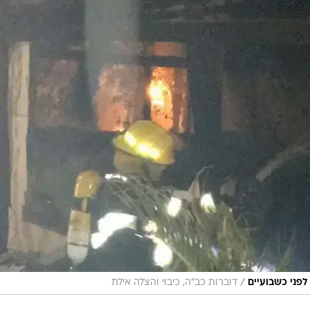
/
פני כשבועיים
דוברות כב"ה, כיבוי והצלה אילת