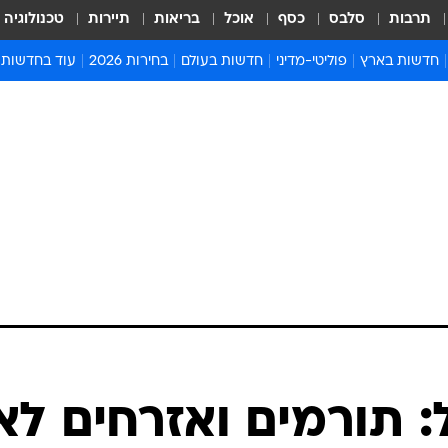
תרבות
סלבס
כסף
אוכל
בריאות
תיירות
טכנולוגיה
חדשות בארץ
פוליטי-מדיני
חדשות בעולם
בחירות 2026
עוד בחדשות
אירועים בארץ
פוליטיקה וממשל
המזרח התיכון
דעות ופרשנויו
חדשות פלילים ומשפט
יחסי חוץ
אירופה
סרי ושלזינגר
חינוך
אמריקה
פרויקטים מיוח
ישראלים בחו"ל
אסיה והפסיפיק
אסור לפספס
בריאות
אפריקה
מדע וסביבה
חברה ורווחה
הנחיות פיקוד 
ארכיון מדורים
זמני כניסת ש
לוח חופשות וח
לוח שנה
חדשות יהדות
 תורמים ואזרחים לא
חדשות המשפ