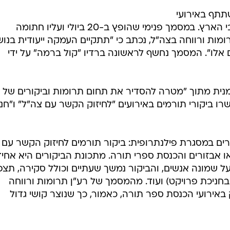
תתף באירועי
הכנסת ספרי תורה בכל בסיסיו ברחבי הארץ. במסמך פנימי שהופץ ב-20 ביולי ועליו חתומה
ומות ורווחה בצה"ל, נכתב כי "תתקיים העמקה ייעודית בנוש
ם אלו". המסמך נחשף לראשונה ברדיו "קול ברמה" על ידי
מנית מתוך "מטרה להסדיר את תחום תרומות וביקורים של
רו ביקורי תורמים באירועים "לחיזוק הקשר עם צה"ל" ו"חנ
רים במסגרת פילנתרופית: ביקור תורמים לחיזוק הקשר עם
ו אבזורים והכנסת ספרי תורה. מתכונת הביקורים היא אחי
ל שמונה אנשים, והביקור נמשך שעתיים וכולל סקירה, תצפ
בחניכת פרויקט) ועוד. מהמסמך של רע"ן תרומות ורווחה
באירועי הכנסת ספר תורה, כאמור, כך שנוצר קושי גדול