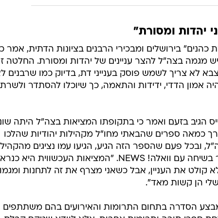
י יהדות ומסורת"
כהנים" בירושלים ומבכירי הרבנים בציונות הדתית, אמר כי
ש מגמה בצה"ל להצר עניינים של יהדות ומסורת. החלטה זו
בא לא צריך לשמש פוסק בענייני דת, בדיוק כמו שרבנים ל
היה אמון הדדי, ידידות והתאמה, כך שיוכלו להסתדר ולשרת
ס הגיב בזעם ואמר כי בתקופתו המציאות בצה"ל היתה שונ
ך כמאה ספרים שהבאתי מחו"ל מקהילות יהודיות שהלכו
ל, ובכל פעם שהספר הזה הגיע, הגיעו עמו נציגים מהקהיל
בחו"ל ועשינו להם כבוד מלכים", אמר בשיחה עם וואלה! NEWS. "המציאות העכשווית היא כנ
א קולט את העניין, אבל כשאני מצרף את זה לתחנות ומגמו
שלי הן קשות מאד".
מבצע הסדרה בתחום התרומות והאירועים בהם משתתפים