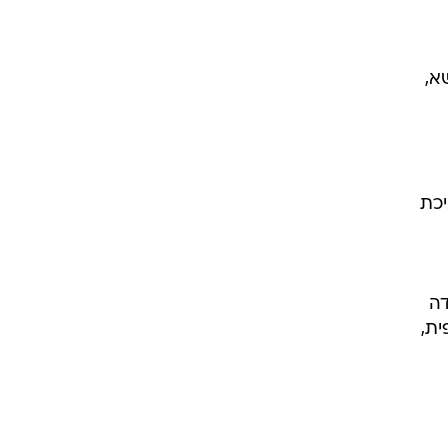
א,
יכת
דה
ית,