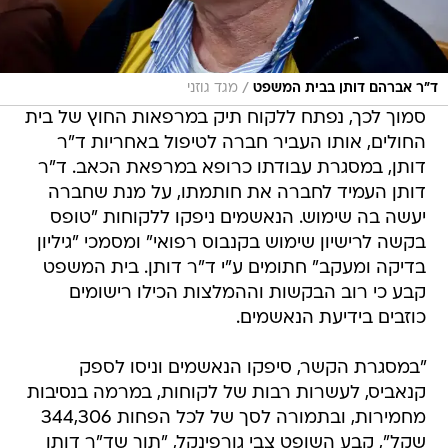
/
ד"ר אברהם דותן בבית המשפט
מגד גוזני
סמוך לכך, נפתח ללקוח תיק במרפאות החוץ של בית
החולים, אותו העביר חברה לטיפול באחריות ד"ר
דותן, במסגרת עבודתו כרופא במרפאת הכאב. ד"ר
דותן העמיד לחברה את חותמתו, על מנת שחברה
יעשה בה שימוש. הנאשמים ניפקו ללקוחות "טופס
בקשה לרישיון שימוש בקנבוס רפואי" ומסמכי "גיליון
בדיקה ומעקב" חתומים ע"י ד"ר דותן. בית המשפט
קבע כי רוב הבקשות וההמלצות הכילו רישומים
כוזבים בידיעת הנאשמים.
"במסגרת הקשר, סיפקו הנאשמים וניסו לספק
קנאביס, לעשרות רבות של לקוחות, במרמה בנסיבות
מחמירות, ובתמורה לסך של לכל הפחות 344,306
שקל", קבע השופט צבי גורפינקל, "תוך שד"ר דותן