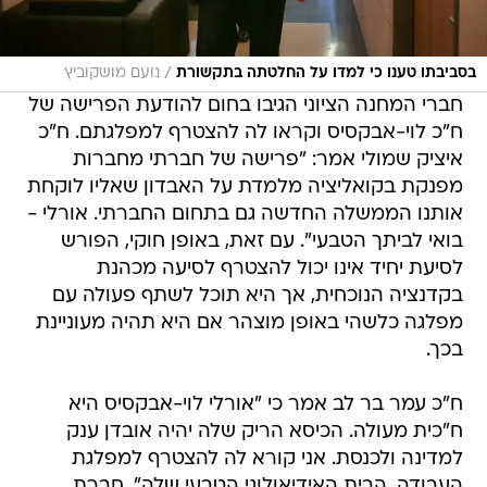
/
בסביבתו טענו כי למדו על החלטתה בתקשורת
נועם מושקוביץ
חברי המחנה הציוני הגיבו בחום להודעת הפרישה של
ח"כ לוי-אבקסיס וקראו לה להצטרף למפלגתם. ח"כ
איציק שמולי אמר: "פרישה של חברתי מחברות
מפנקת בקואליציה מלמדת על האבדון שאליו לוקחת
אותנו הממשלה החדשה גם בתחום החברתי. אורלי -
בואי לביתך הטבעי". עם זאת, באופן חוקי, הפורש
לסיעת יחיד אינו יכול להצטרף לסיעה מכהנת
בקדנציה הנוכחית, אך היא תוכל לשתף פעולה עם
מפלגה כלשהי באופן מוצהר אם היא תהיה מעוניינת
בכך.
ח"כ עמר בר לב אמר כי "אורלי לוי-אבקסיס היא
ח"כית מעולה. הכיסא הריק שלה יהיה אובדן ענק
למדינה ולכנסת. אני קורא לה להצטרף למפלגת
העבודה, הבית האידיאולוגי הטבעי שלה". חברת