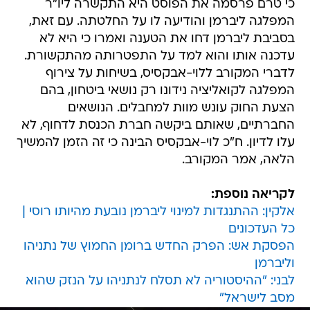
כי טרם פרסמה את הפוסט היא התקשרה ליו"ר
המפלגה ליברמן והודיעה לו על החלטתה. עם זאת,
בסביבת ליברמן דחו את הטענה ואמרו כי היא לא
עדכנה אותו והוא למד על התפטרותה מהתקשורת.
לדברי המקורב ללוי-אבקסיס, בשיחות על צירוף
המפלגה לקואליציה נידונו רק נושאי ביטחון, בהם
הצעת החוק עונש מוות למחבלים. הנושאים
החברתיים, שאותם ביקשה חברת הכנסת לדחוף, לא
עלו לדיון. ח"כ לוי-אבקסיס הבינה כי זה הזמן להמשיך
הלאה, אמר המקורב.
לקריאה נוספת:
אלקין: ההתנגדות למינוי ליברמן נובעת מהיותו רוסי |
כל העדכונים
הפסקת אש: הפרק החדש ברומן החמוץ של נתניהו
וליברמן
לבני: "ההיסטוריה לא תסלח לנתניהו על הנזק שהוא
מסב לישראל"