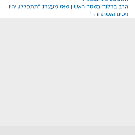
הרב ברלנד במסר ראשון מאז מעצרו: "תתפללו, יהיו
ניסים ואשתחרר"