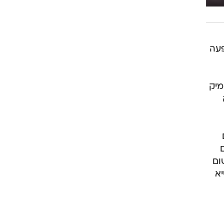
פעה
מיק
ום
יא