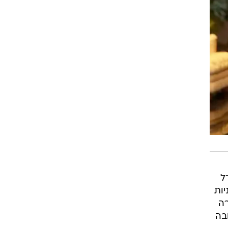
ידל
ות
רה
בה