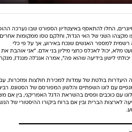
יונרים, החלו להתאסף באיצטדיון הספורט שבו נערכה ההו
יעו מקצהו השני של האי הגדול, וחלקם טסו ממקומות אחרים
 רשמית למספר האנשים שנכח באירוע, אך על פי כלי
מלא, יכול לאכלס כחצי מיליון בני אדם. "אני אוהבת את 
יכולתי לישון בידיעה שהוא פה", אמרה אנג'לה מננדז, מנקה
ה היעדרות בולטת של עמדות למכירת חולצות ומזכרות. עם
 מגפיים עם לוגו השפתיים והלשון המפורסם של הסטונס. רבים
גו עם כוכבים ופסים בהשראת הדגל האמריקני, בין אם מש
ה לארצות הברית ובין אם ברוח ביקורו ההיסטורי של הנש
ע.