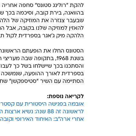
להקת "רולינג סטונס" סחפה אחריה 
בהוואנה, בירת קובה, וסיכמה בכך 
שבעבר צנזרה את המוזיקה של הלהקה
להאזין למוזיקה שלנו בקובה, אבל הנ
הלהקה מיק ג'אגר בספרדית לקול ת
הסטונס החלו את הופעתם הראשונה א
בשנת 1968, בתקופה שבה מער
והסתכנו בכך שיישלחו בשל כך לעבוד
הסתיימה עם השיר "סטיספקשן" שחתם
לקריאה נוספת:
אובמה בפגישה היסטורית עם קסטרו:
לראשונה זה 88 שנה: נשיא ארצות הברית הגיע לביקור היסטורי בקובה
אחרי ארה"ב: האיחוד האירופי וקובה