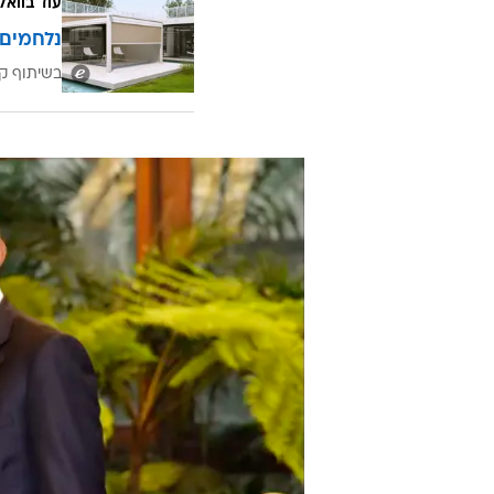
עוד בוואל
נלחמים 
בשיתוף קב