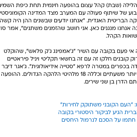
הלילה (שבת) קהל עצום בהופעה חינמית תחת כיפת השמים
שבוע של שיתוף פעולה עם המערב מצד המדינה הקומוניסטית
 הבריטית האגדית. "אנחנו יודעים שבשנים ההן היה קשה
ה אנחנו מנגנים כאן. אני חושב שהזמנים משתנים", אמר סול
שואות הקהל.
י פעם בקובה עם השיר "ג'אמפינג ג'ק פלאש", שהוקלט
יצי רוק קובנים חלקו זה עם זה בחשאי תקליטי ויניל פיראטיים
ה בכפרים במטרה לרפא "סטייה אידיאולוגית". ג'אגר דיבר
בספרדית לאורך ההופעה, שנמשכה יותר משעתיים וכללה 18 מלהיטי הלהקה הגדולים. ההופעה
 הדרן בן שני שירים.
 "העם הקובני משתוקק לחירות"
 חתמו על הסכם לנרמול היחסים