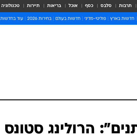
תרבות
סלבס
כסף
אוכל
בריאות
תיירות
טכנולוגיה
חדשות בארץ
פוליטי-מדיני
חדשות בעולם
בחירות 2026
עוד בחדשות
אירועים בארץ
פוליטיקה וממשל
המזרח התיכון
דעות ופרשנויו
חדשות פלילים ומשפט
יחסי חוץ
אירופה
סרי ושלזינגר
חינוך
אמריקה
פרויקטים מיוח
ישראלים בחו"ל
אסיה והפסיפיק
אסור לפספס
בריאות
אפריקה
מדע וסביבה
חברה ורווחה
הנחיות פיקוד 
ארכיון מדורים
זמני כניסת ש
לוח חופשות וח
לוח שנה
חדשות יהדות
ים": הרולינג סטונס
חדשות המשפ