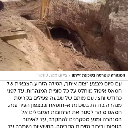
/
המנהרה שקרסה בשכונת זייתון
צילום מסך, טוויטר
עם סיום מבצע "צוק איתן", הטילה הזרוע הצבאית של
חמאס איפול מוחלט על כל סוגיית המנהרות, עד לפני
כחודש וחצי, עם מותם של שבעה פעילים בקריסת
מנהרה בודדת בשכונת א-תופאח שבצפון העיר עזה.
חמאס מיהר לסגור את הרחובות המובילים אל
המנהרה ומנע מסקרנים להתקרב, עד לאיתור
הגופות ובירור נסיבות הקריסה. החשאיות נשמרה עד