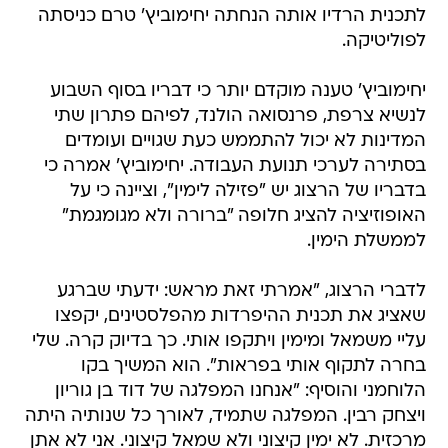
לתכנית הרדיו אותה הנחתה יחימוביץ' טרם כניסתה
לפוליטיקה.
יחימוביץ' טענה מוקדם יותר כי דבריו בסוף השבוע
לנשיא צרפת, פרנסואה הולנד, לפיהם פתרון שתי
המדינות לא יכול להתממש כעת שגויים ועומדים
בסתירה לערכי תנועת העבודה. יחימוביץ' אמרה כי
בדבריו של הרצוג יש "פזילה לימין", וציינה כי על
האופוזיציה להציג חלופה "ברורה ולא מגומגמת"
לממשלת הימין.
לדברי הרצוג, "אמרתי זאת מראש: ידעתי שברגע
שאציג את תכנית ההיפרדות מהפלסטינים, יקפצו
עליי משמאל ומימין ויתקפו אותי. כך בדיוק קרה. שלי
בחרה לתקוף אותי בפראות". הוא המשיך בקו
הלוחמני והוסיף: "אנחנו המפלגה של דוד בן גוריון
ויצחק רבין. המפלגה שתמיד, לאורך כל שנותיה היתה
מרכזית. לא ימין קיצוני ולא שמאל קיצוני. אני לא אתן