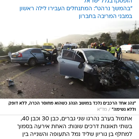
הופסקו בגלל ישראל"
"בהמשך נרהט": המתנחלים העבירו לילה ראשון
במבני המריבה בחברון
"נהג אחד הרכבים נלכד במושב הנהג כשהוא מחוסר הכרה, ללא דופק
/
וללא נשימה"
מד"א
אתמול בערב נהרגו שני גברים, כבן 30 וכבן 40,
בשתי תאונות דרכים שונות: האחת אירעה בסמוך
למחלף בן גוריון שליד נמל התעופה והשנייה בין