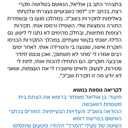
בתצהיר כתב בן אוליאל, הנאשם בשלושה מקרי
רצח, בכתב ידו: "לפני כשבועיים נעצרתי ונלקחתי
באלימות לחקירות בשב"כ. במהלכן פגעו בי ובשמירת
התורה והמצוות שלי, השפילו ורמסו אותי. חקירות
רצופות מתישות, ובחלק מהימים לא נתנו לי לישון. גם
הלילה ישנתי בקושי שעתיים. במהלך החקירות הכניסו
חוקרת אישה, שנגעה בי והטרידה אותי. לאחר ימים
רבים אמרו לי 'מחר לא תשתוק', ואכן נכנסו לחדר
ארבעה חוקרים. הם התחילו להכות אותי, לתת לי
סטירות, לצעוק ולאיים שישברו לי את העצמות, ושאני
לא יודע מה זו חקירת שב"כ".
לקריאה נוספת בנושא
תיעוד: בן אוליאל משחזר בדומא את הצתת בית
משפחת דוואבשה
ההודאה בשב"כ והעדויות הבעייתיות: החורים בכתבי
האישום בפרשת דומא
השיטה של פעילי "המרד" היהודי: פיגועים שיתסיסו