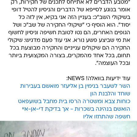
"מטבע הדברים לא אתייחס לתכנים של חקירות, רק
אומר בנוגע לסייפא של הדברים והניסיון להטיל דופי
בשיקולי השב"כ: בעניין הזה אני בקיא, אין לזה כל
יסוד". הוא הוסיף כי "שיקולי החקירה של שב"כ ושל
הגופים האחרים, הם נטו לטובת חשיפה וניסיון לחשוף
את מי שביצע פשע נורא. אני עוד פעם מדגיש: שיקולי
החקירה הם שיקולים ענייניים והחקירה מבוצעת בכל
תחום, בכל אחד מהמקרים, בצורה המקצועית ביותר
ובכל העוצמה".
עוד ידיעות בוואלה! NEWS:
השר לשעבר בנימין בן אליעזר מואשם בעבירות
שוחד והלבנת הון
כוחות צבא ומשטרה הרסו בית מחבל בשועפאט
הואשם בנהיגה בשכרות - אך בדיקת די-אן-איי
חשפה שהתחזו אליו