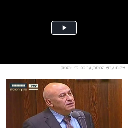
צילום: ערוץ הכנסת, עריכה: גדי וינסטוק