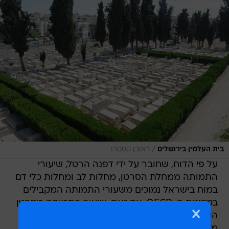
/
בית העלמין בירושלים
ראובן קסטרו
על פי הדוח, שחובר על ידי דפנה הרטל, שיעורי
התמותה ממחלת הסרטן, מחלות לב ומחלות כלי דם
במוח בישראל נמוכים משעורי התמותה המקבילים
במדינות ה-OECD. עם זאת, שיעור התמותה מסרטן
השד - הסרטן השכיח ביותר בקרב נשים - סוכרת,
מחלות זיהומיות ומחלות כליה גבוהים מאוד יחסית