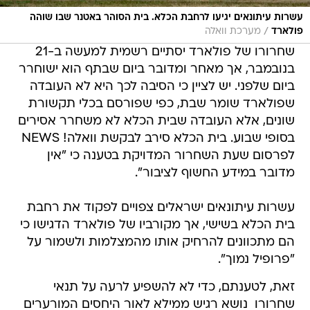
עשרות עיתונאים יגיעו לרחבת הכלא. בית הסוהר באטנר שבו שוהה
/
פולארד
מערכת וואלה
שחרורו של פולארד יסתיים רשמית למעשה ב-21
בנובמבר, אך מאחר ומדובר ביום שבתף הוא ישוחרר
ביום שלפני. יש לציין כי הסיבה לכך היא לא העובדה
שפולארד שומר שבת, כפי שפורסם בכלי תקשורת
שונים, אלא העובדה שבית הכלא לא משחרר אסירים
בסופי שבוע. בית הכלא סירב לבקשת וואלה! NEWS
לפרסום שעת השחרור המדויקת בטענה כי "אין
מדובר במידע החשוף לציבור".
עשרות עיתונאים ישראלים צפויים לפקוד את רחבת
בית הכלא בשישי, אך מקורביו של פולארד הדגישו כי
הם מתכוונים להרחיק אותו מהמצלמות ולשמור על
"פרופיל נמוך".
זאת, לטענתם, כדי לא להשפיע לרעה על תנאי
שחרורו  נושא רגיש ממילא לאור היחסים המורערים