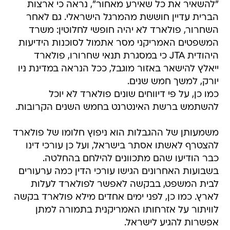
"להשאיר את כל שאירע מאחור", נראה כי ארצות
הברית עדיין חוששת מהמרגל הישראלי. גם לאחר
השחרור, פולארד לא יהיה חופשי לחלוטין: משרד
המשפטים האמריקני מסר אתמול לסוכנות הידיעות
היהודית JTA כי במסגרת תנאי שחרורו, פולארד
ייאלץ להישאר באזור מוגבל, ככל הנראה במדינת ניו
יורק, למשך חמש שנים.
כמו כן, על פי דיווחים שונים פולארד לא יוכל
להשתמש ברשת האינטרנט בחמש השנים הקרובות.
משמעותן של ההגבלות הוא ניפוץ חלומו של פולארד
להצטרף לאשתו אסתר בישראל, ועל כן עורכי דינו
כבר הודיעו שהם מתכוונים להילחם בהחלטה.
בשבועות האחרונים הגישו עורכי הדין כמה ערעורים
לבית המשפט, בבקשה לאפשר לפולארד לעלות
לארץ. כמו כן, לפני ימים אחדים מילא פולארד בקשה
לוויתור על אזרחותו האמריקנית בתמורה למתן
אפשרות להגיע לישראל.