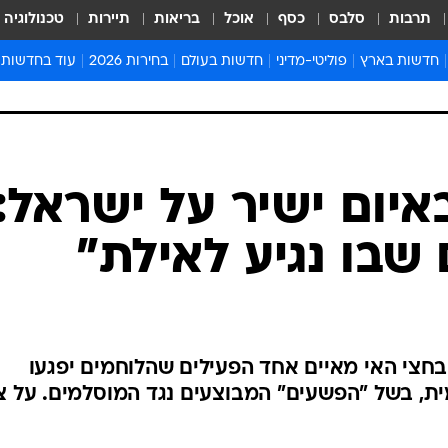
תרבות
סלבס
כסף
אוכל
בריאות
תיירות
טכנולוגיה
חדשות בארץ
פוליטי-מדיני
חדשות בעולם
בחירות 2026
עוד בחדשות
אירועים בארץ
פוליטיקה וממשל
המזרח התיכון
דעות ופרשנויו
חדשות פלילים ומשפט
יחסי חוץ
אירופה
סרי ושלזינגר
חינוך
אמריקה
פרויקטים מיוח
ישראלים בחו"ל
אסיה והפסיפיק
אסור לפספס
בריאות
אפריקה
מדע וסביבה
חברה ורווחה
הנחיות פיקוד 
ארכיון מדורים
זמני כניסת ש
לוח חופשות וח
לוח שנה
חדשות יהדות
איום ישיר על ישראל:
חדשות המשפ