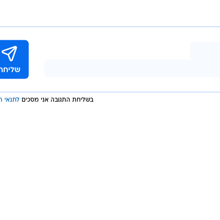
/
חמי דאעש בסיני
מערכת וואלה, צילום מסך
וסעים רוסי שהמריא משארם א-שייח' בדרכו לסנט פטרסבור
ותם של 224 הנוסעים ואנשי צוות. גורמי החקירה במצרים וברוסיה העריכו כי המ
ארגוני ביון במערב מעריכים כי ישנה סבירות גבוהה שארג
בשליחת התגובה אני מסכים
לתנאי ה