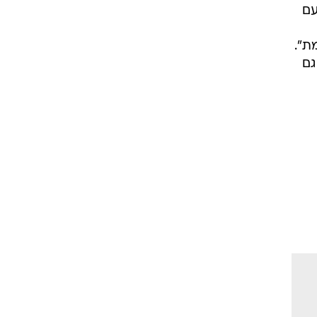
עם
ת".
גם