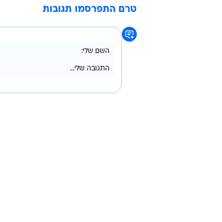
"הצבא המצרי מגן על היהודים". אימון של לו
לפני כשבועיים התרסק בסיני מטוס נ
מה שהביא למ
התרסק כתוצאה מפצצה שהוטמנה בו, ו
דאעש עומד מאחורי התקרית.
מצרים
חצי האי סיני
דאעש
טרם התפרסמו תגובות