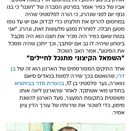
אוחיון בפיגוע התאבדות במחסום ארז בשנת 2004.
אביו של כפיר אומר בסרטון הסברה של "חוננו" כי בנו
ננזף יום לפני שנהרג, כי הורה לפלסטיני שהיה
במחסום להרים את חולצתו כדי לבדוק אם יש על גופו
מטען חבלה. למחרת נמנע מלעשות זאת, ונהרג. "אני
בטוח שאם כפיר היה מכיר את חוננו הוא היה מקבל
ביטחון שיהיה לו גב אם יסתבך, וכך ייתכן שהיה מסכל
את הפיגוע", אמר האב השכול.
"השמאל הקיצוני מתנכל לחיילים"
אחד התיקים המפורסמים של הארגון הוא זה של
בן
דרי
, שהואשם בכך שירה למוות בנאדים סיאם
נווארה, נער פלסטיני בן 17,
בהפרת סדר בביתוניא
בחודש מאי אשתקד. לאחר שהארגון ליווה אותו
משפטית בתקופת המעצר, פעל הארגון להשגת
מימון, כדי לשכור את שירותיו של עורך הדין ציון
אמיר.