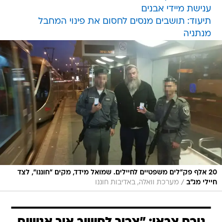
ענישת מיידי אבנים
תיעוד: תושבים מנסים לחסום את פינוי המחבל
מנתניה
20 אלף פק"לים משפטיים לחיילים. שמואל מידד, מקים "חוננו", לצד
/
חיילי מג"ב
מערכת וואלה, באדיבות חוננו