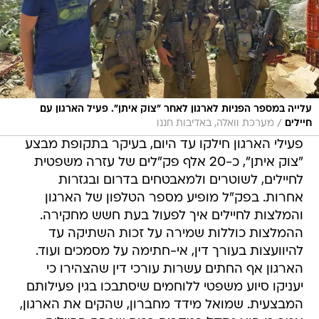
עלייה במספר הפניות לארגון לאחר "צוק איתן". פעיל הארגון עם
/
חיילים
מערכת וואלה, באדיבות חננו
פעילי הארגון חילקו עד היום, בעיקר בתקופת מבצע
"צוק איתן", כ-20 אלף פק"לים של עזרה משפטית
לחיילים, לשוטרים ולמאבטחים בדרום ובגזרות
אחרות. בפק"ל מופיע מספר הטלפון של הארגון
והמלצות לחיילים איך לפעול בעת חשש מחקירה.
ההמלצות כוללות שמירה על זכות השתיקה עד
להיוועצות בעורך דין, אי-חתימה על מסמכים ועוד.
הארגון אף החתים עשרות עורכי דין שהצהירו כי
יעניקו סיוע משפטי ללוחמים שיסתבכו בגין פעילותם
המבצעית. שמואל מידד מחברון, שהקים את הארגון,