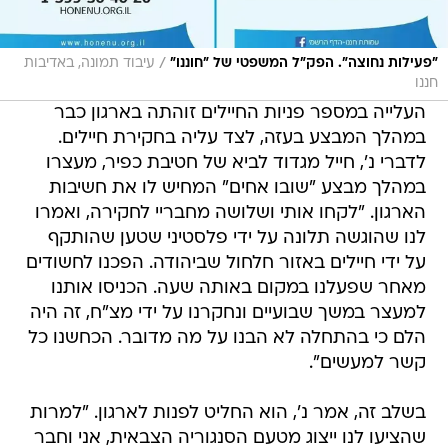
/
"פעילות נחוצה". הפק"ל המשפטי של "חוננו"
עיבוד תמונה, באדיבות
חננו
העלייה במספר פניות החיילים זוהתה בארגון כבר
במהלך המבצע בעזה, לצד עליה בחקירת חיילים.
לדברי נ', חייל מגדוד לביא של חטיבת כפיר, מעצרו
במהלך מבצע "שובו אחים" המחיש לו את חשיבות
הארגון. "לקחו אותי ושלושה מחבריי לחקירה, ואמרו
לנו שהוגשה תלונה על ידי פלסטיני שטען שהותקף
על ידי חיילים באזור חלחול שביהודה. הפכנו לחשודים
מאחר שפעלנו במקום באותה שעה. הכניסו אותנו
למעצר במשך שבועיים ונחקרנו על ידי מצ"ח, זה היה
הלם כי בהתחלה לא הבנו על מה מדובר. הכחשנו כל
קשר למעשים".
בשלב זה, אמר נ', הוא החליט לפנות לארגון. "למרות
שהציעו לנו ייצוג מטעם הסנגוריה הצבאית, אני וחבר