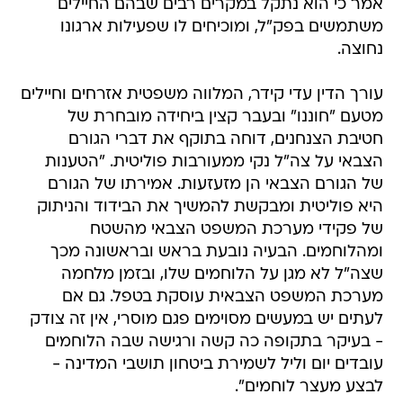
אמר כי הוא נתקל במקרים רבים שבהם החיילים
משתמשים בפק"ל, ומוכיחים לו שפעילות ארגונו
נחוצה.
עורך הדין עדי קידר, המלווה משפטית אזרחים וחיילים
מטעם "חוננו" ובעבר קצין ביחידה מובחרת של
חטיבת הצנחנים, דוחה בתוקף את דברי הגורם
הצבאי על צה"ל נקי ממעורבות פוליטית. "הטענות
של הגורם הצבאי הן מזעזעות. אמירתו של הגורם
היא פוליטית ומבקשת להמשיך את הבידוד והניתוק
של פקידי מערכת המשפט הצבאי מהשטח
ומהלוחמים. הבעיה נובעת בראש ובראשונה מכך
שצה"ל לא מגן על הלוחמים שלו, ובזמן מלחמה
מערכת המשפט הצבאית עוסקת בטפל. גם אם
לעתים יש במעשים מסוימים פגם מוסרי, אין זה צודק
- בעיקר בתקופה כה קשה ורגישה שבה הלוחמים
עובדים יום וליל לשמירת ביטחון תושבי המדינה -
לבצע מעצר לוחמים".