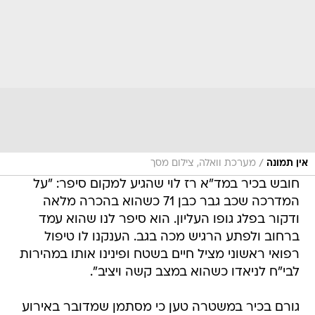
/
אין תמונה
מערכת וואלה, צילום מסך
חובש בכיר במד"א רז לוי שהגיע למקום סיפר: "על
המדרכה שכב גבר כבן 71 כשהוא בהכרה מלאה
ודקור בפלג גופו העליון. הוא סיפר לנו שהוא עמד
ברחוב ולפתע הרגיש מכה בגב. הענקנו לו טיפול
רפואי ראשוני מציל חיים בשטח ופינינו אותו במהירות
לבי"ח לניאדו כשהוא במצב קשה ויציב".
גורם בכיר במשטרה טען כי מסתמן שמדובר באירוע
חבלני. מפקד מחוז המרכז, ניצב מוטי כהן, הגיע
למקום ובזירה נמצאים כוחות גדולים של משטרת