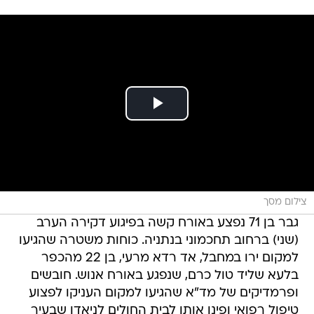
צילום מסך
גבר בן 71 נפצע באורח קשה בפיגוע דקירה הערב
(שני) ברחוב תחכמוני בנתניה. כוחות משטרה שהגיעו
למקום ירו במחבל, אד רדא מרעי, בן 22 מהכפר
בלעא שליד טול כרם, שנפגע באורח אנוש. חובשים
ופרמדיקים של מד"א שהגיעו למקום העניקו לפצוע
טיפול רפואי ופינו אותו לבית החולים לניאדו שבעיר
עם פצעי דקירה בפלג גופו העליון.