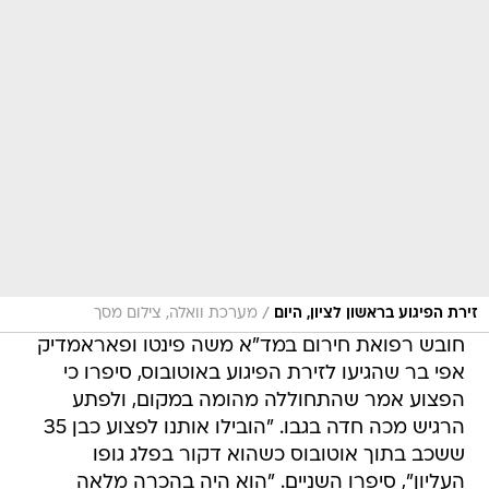
/
זירת הפיגוע בראשון לציון, היום
מערכת וואלה, צילום מסך
חובש רפואת חירום במד"א משה פינטו ופאראמדיק
אפי בר שהגיעו לזירת הפיגוע באוטובוס, סיפרו כי
הפצוע אמר שהתחוללה מהומה במקום, ולפתע
הרגיש מכה חדה בגבו. "הובילו אותנו לפצוע כבן 35
ששכב בתוך אוטובוס כשהוא דקור בפלג גופו
העליון", סיפרו השניים. "הוא היה בהכרה מלאה
וסיפר לנו שהבחין במהומה שהתחוללה באוטובוס
ולפתע הרגיש בחבטה בגב. הענקנו לו טיפול רפואי