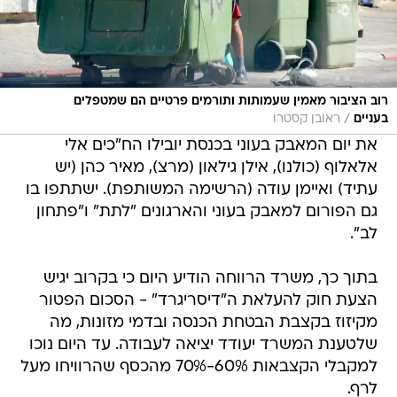
רוב הציבור מאמין שעמותות ותורמים פרטיים הם שמטפלים
/
בעניים
ראובן קסטרו
את יום המאבק בעוני בכנסת יובילו הח"כים אלי
אלאלוף (כולנו), אילן גילאון (מרצ), מאיר כהן (יש
עתיד) ואיימן עודה (הרשימה המשותפת). ישתתפו בו
גם הפורום למאבק בעוני והארגונים "לתת" ו"פתחון
לב".
בתוך כך, משרד הרווחה הודיע היום כי בקרוב יגיש
הצעת חוק להעלאת ה"דיסריגרד" - הסכום הפטור
מקיזוז בקצבת הבטחת הכנסה ובדמי מזונות, מה
שלטענת המשרד יעודד יציאה לעבודה. עד היום נוכו
למקבלי הקצבאות 60%-70% מהכסף שהרוויחו מעל
לרף.