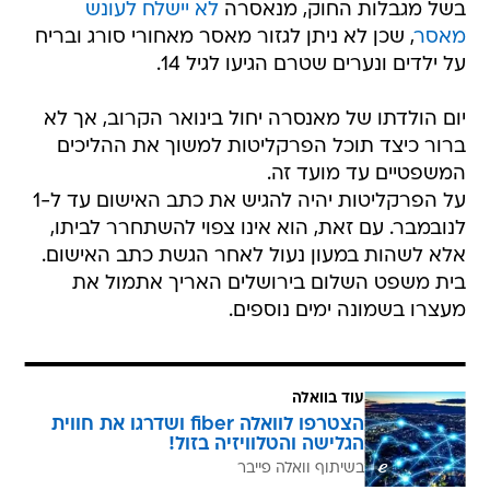
בשל מגבלות החוק, מנאסרה
לא יישלח לעונש
מאסר
, שכן לא ניתן לגזור מאסר מאחורי סורג ובריח
על ילדים ונערים שטרם הגיעו לגיל 14.
יום הולדתו של מאנסרה יחול בינואר הקרוב, אך לא
ברור כיצד תוכל הפרקליטות למשוך את ההליכים
המשפטיים עד מועד זה.
על הפרקליטות יהיה להגיש את כתב האישום עד ל-1
לנובמבר. עם זאת, הוא אינו צפוי להשתחרר לביתו,
אלא לשהות במעון נעול לאחר הגשת כתב האישום.
בית משפט השלום בירושלים האריך אתמול את
מעצרו בשמונה ימים נוספים.
עוד בוואלה
הצטרפו לוואלה fiber ושדרגו את חווית
הגלישה והטלוויזיה בזול!
בשיתוף וואלה פייבר