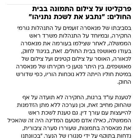
פרקליטו על צילום התמונה בבית
החולים: "נתבע את לשכת נתניהו"
בסביבתו של מנאסרה זועמים על התנהלות גורמי
החקירה, ובמיוחד על התנהלות משרד ראש
הממשלה, לאחר שצילמו בעורמה את מנאסרה
בעודו מאושפז בבית החולים. זאת, בניגוד לחוק,
לכאורה, האוסר על צילום קטינים ועל צילום של
מאושפזים. בין היתר נטען כי חקירתו של מנאסרה
במיטת חוליו הייתה ללא נוכחות הוריו, כפי שדורש
החוק.
לטענת עו"ד ברגות, החקירה לא תועדה על אף
שהחוק מחייב זאת, וכן נערכה ללא מתן הזדמנות
להייעצות עם עורך דין. גם טענת לשכת ראש
הממשלה, כאילו אדם מטעם המדינה היה זה שהאכיל
את מנאסרה בתמונות, שעוררו סערה ציבורית,
נדחות בתוקף על ידי סנגורו של הנער. "בכוונתנו