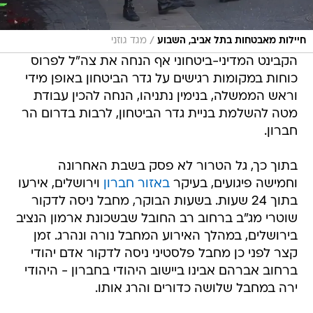
/
חיילות מאבטחות בתל אביב, השבוע
מגד גוזני
הקבינט המדיני-ביטחוני אף הנחה את צה"ל לפרוס
כוחות במקומות רגישים על גדר הביטחון באופן מידי
וראש הממשלה, בנימין נתניהו, הנחה להכין עבודת
מטה להשלמת בניית גדר הביטחון, לרבות בדרום הר
חברון.
בתוך כך, גל הטרור לא פסק בשבת האחרונה
וחמישה פיגועים, בעיקר
באזור חברון
וירושלים, אירעו
בתוך 24 שעות. בשעות הבוקר, מחבל ניסה לדקור
שוטרי מג"ב ברחוב רב החובל שבשכונת ארמון הנציב
בירושלים, במהלך האירוע המחבל נורה ונהרג. זמן
קצר לפני כן מחבל פלסטיני ניסה לדקור אדם יהודי
ברחוב אברהם אבינו ביישוב היהודי בחברון - היהודי
ירה במחבל שלושה כדורים והרג אותו.