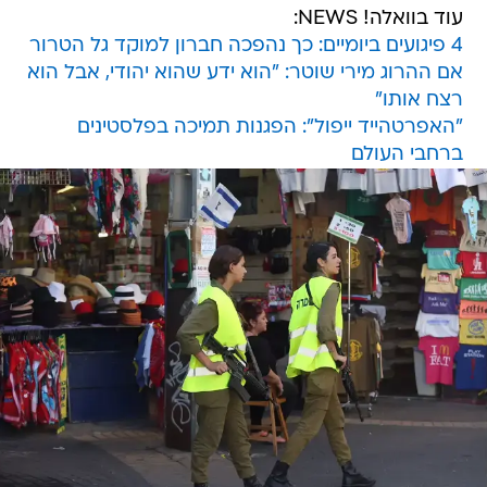
עוד בוואלה! NEWS:
4 פיגועים ביומיים: כך נהפכה חברון למוקד גל הטרור
אם ההרוג מירי שוטר: "הוא ידע שהוא יהודי, אבל הוא
רצח אותו"
"האפרטהייד ייפול": הפגנות תמיכה בפלסטינים
ברחבי העולם