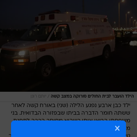
/
הילד הועבר לבית החולים סורוקה במצב קשה
יותם רונן
ילד כבן ארבע נפגע הלילה (שני) באורח קשה לאחר
ששתה חומר הדברה בביתו שבפזורה הבדואית. בני
משפחתו הביאו אותו כשהוא מחוסר הכרה לתחנת
מד"א שבירוחם, שם חובשים ופרמדיקים העניקו לו
טיפול רפואי ופינו אותו לבית החולים סורוקה שבבאר