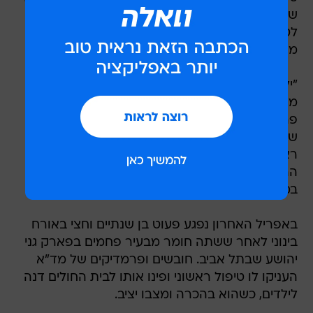
שבע כשהוא מחוסר הכרה. הוא מאושפז ביחידה
לטיפול נמרץ ילדים כשהוא במצב יציב ובהכרה
מעורפלת.
"ילד כבן ארבע הובא על ידי בני משפחתו לתחנת
מד"א כשהוא מחוסר הכרה", סיפר פרדי נחמניה,
פרמדיק מד"א שטיפל בילד. "המשפחה סיפרה לנו
שהוא בלע חומר רעיל. הענקנו לו טיפול רפואי
ראשוני תוך כדי שאנחנו מתייעצים עם מרכז
ההרעלות הארצי ופינינו אותו לבית החולים סורוקה
במצב קשה".
באפריל האחרון נפגע פעוט בן שנתיים וחצי באורח
בינוני לאחר ששתה חומר מבעיר פחמים בפארק גני
יהושע שבתל אביב. חובשים ופרמדיקים של מד"א
העניקו לו טיפול ראשוני ופינו אותו לבית החולים דנה
לילדים, כשהוא בהכרה ומצבו יציב.