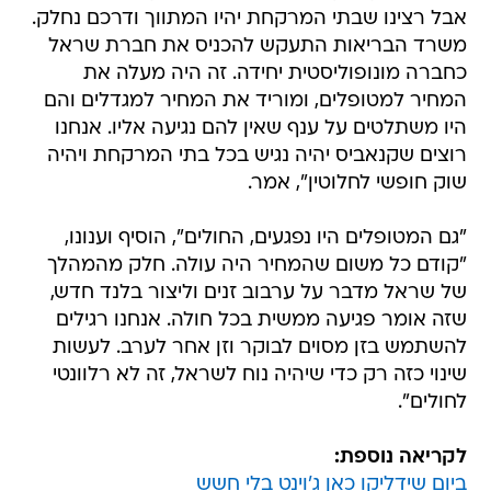
אבל רצינו שבתי המרקחת יהיו המתווך ודרכם נחלק.
משרד הבריאות התעקש להכניס את חברת שראל
כחברה מונופוליסטית יחידה. זה היה מעלה את
המחיר למטופלים, ומוריד את המחיר למגדלים והם
היו משתלטים על ענף שאין להם נגיעה אליו. אנחנו
רוצים שקנאביס יהיה נגיש בכל בתי המרקחת ויהיה
שוק חופשי לחלוטין", אמר.
"גם המטופלים היו נפגעים, החולים", הוסיף וענונו,
"קודם כל משום שהמחיר היה עולה. חלק מהמהלך
של שראל מדבר על ערבוב זנים וליצור בלנד חדש,
שזה אומר פגיעה ממשית בכל חולה. אנחנו רגילים
להשתמש בזן מסוים לבוקר וזן אחר לערב. לעשות
שינוי כזה רק כדי שיהיה נוח לשראל, זה לא רלוונטי
לחולים".
לקריאה נוספת:
ביום שידליקו כאן ג'וינט בלי חשש