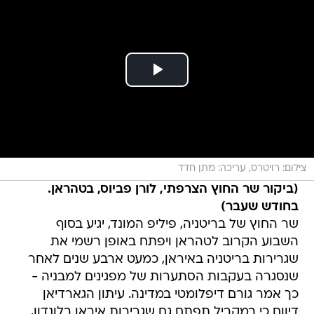
צילום: רויטרס, עריכה: מתן חדד
(ביקור שר החוץ הצרפתי, לורן פביוס, בטהראן.
בחודש שעבר)
שר החוץ של בריטניה, פיליפ המונד, יגיע בסוף
השבוע הקרוב לטהראן ויפתח באופן רשמי את
שגרירות בריטניה באיראן, כמעט ארבע שנים לאחר
שנסגרה בעקבות הסתערות של מפגינים למבניה -
כך אמר גורם דיפלומטי במדינה. עיתון הגארדיאן
דיווח כי במקביל תפתח גם שגרירות איראן בלונדון,