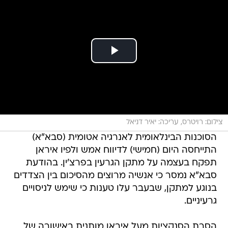
צילום: רויטרס, עריכה: יאיר דניאל
הסוכנות הבינלאומית לאנרגיה אטומית (סבא"א)
התייחסה היום (חמישי) לדיווח אמש ולפיו איראן
תפקח בעצמה על מתקן הגרעין בפרצ'ין. בהודעת
סבא"א נמסר כי אנשיה מרוצים מהסיכום בין הצדדים
בנוגע למתקן, שבעבר עלו טענות כי שימש לניסויים
גרעיניים.
הסרת הסנקציות מעל איראן מותנית באישורה של