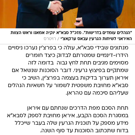
"הנהלים עומדים בדרישות". מזכ"ל סבא"א יוקיה אמאנו וראש הצוות
/
האיראני לשיחות הגרעין עבאס ערקאצ'י
רויטרס
מנתונים שבידי סבא"א, עולה כי בפרצ'ין נערכו ניסויים
הידרו-דינמיים שמטרתם לבדוק כיצד חומרים
מסוימים מגיבים תחת לחץ גבוה  בדומה לזה
שמתקיים בפיצוץ גרעיני. דובר הסוכנות שנשאל אם
איראן תערוך בדיקות בעצמה בפרצ'ין, השיב כי
סבא"א מחויבת משפטית לשמור על חשאיות הנהלים
שעליהם סיכמה עם טהראן.
תחת הסכם מפת הדרכים שנחתם עם איראן
במסגרת הסכם הקבע, איראן מחויבת לספק לסבא"א
מידע מספק על תוכנית הגרעין שלה בעבר שייכלל
בדוח שתכתוב הסוכנות עד סוף השנה.