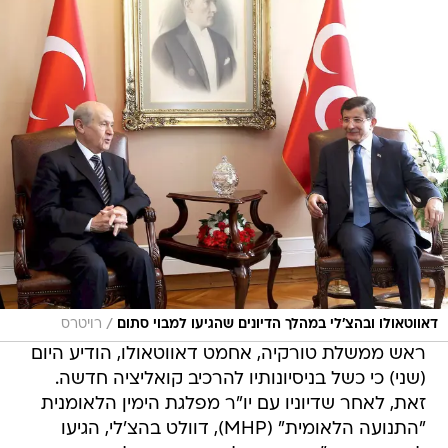
/
דאווטאולו ובהצ'לי במהלך הדיונים שהגיעו למבוי סתום
רויטרס
ראש ממשלת טורקיה, אחמט דאווטאולו, הודיע היום
(שני) כי כשל בניסיונותיו להרכיב קואליציה חדשה.
זאת, לאחר שדיוניו עם יו"ר מפלגת הימין הלאומנית
"התנועה הלאומית" (MHP), דוולט בהצ'לי, הגיעו