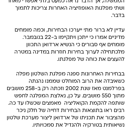
הממשלה, אך הדבר נראה כמעט בלתי אפשרי מאחר
ושתי מפלגות האופוזיציה האחרות צריכות לתמוך
בדבר.
עדיין לא ברור מתי ייערכו הבחירות, וכמה מומחים
מדיניים אמרו כי ייתכן ויתקיימו ב-22 בנובמבר.
מומחים אף סבורים כי הנשיא ארדואן התכוון
מלכתחילה לערוך בחירות חוזרות במדינה במטרה
להעצים את כוחה של מפלגתו.
בבחירות האחרונות ספגה מפלגת השלטון מפלה
כשאיבדה את הרוב המוחלט שממנו נהנתה
בפרלמנט מאז שנת 2002 וזכתה רק ב-258 מושבים
מתוך 550 מושבים. על כן, נאלצת המפלגה לחפש
שותפה להקמת הקואליציה  מאמצים שכשלו עד כה.
רבים ראו בתוצאות הבחירות דחייה של חלק ניכר
מהציבור את תכניתו של ארדואן ליצור מערכת שלטון
נשיאותית בטורקיה ולהגדיל את סמכויותיו.