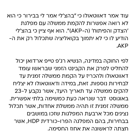
עוד אמר דאווטאולו כי "בהצ'לי אמר לי בבירור כי הוא
לא רואה אפשרות להקמת ממשלה עם מפלגת
'הצדק והפיתוח' (ה-AKP)". הוא אף ציין כי בהצ'לי
הודיע לו כי לא יתמוך בקואליציה שתכלול רק את ה-
AKP.
לפי החוקה במדינה, הנשיא רג'פ טייפ ארדואן יכול
להחליט לפרק את הקבינט הזמני שבראשו עומד
דאווטאולו ולהכריז על הקמת ממשלה זמנית עד
לבחירות נוספות. זאת, במידה ודאווטאולו לא יצליח
להקים ממשלה עד תאריך היעד, אשר נקבע ל-23
באוגוסט  דבר שנראה כעת כמשימה בלתי אפשרית.
ממשלה זמנית זו תהיה ממשלת אחדות, אשר תכלול
נציגים מכל ארבעת המפלגות שזכו במושבים
בבחירות, בהם המפלגה הפרו-כורדית HDP, אשר
חצתה לראשונה את אחוז החסימה.