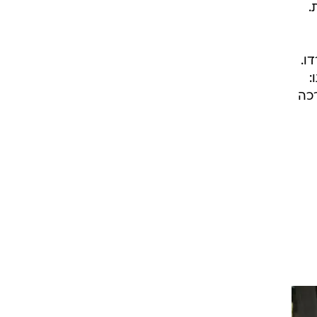
דות
ת.
ו.
:
רכה