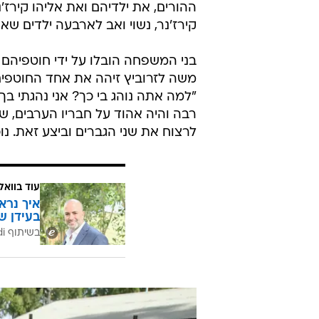
קרא את מילות השיר "על השחיטה" וזעק על י
כפייה. הפעולה נכשלה, אולם במנוס
קירז'נר, נשוי ואב לארבעה ילדים שא
בני המשפחה הובלו על ידי חוטפיהם ע
משה לזרוביץ זיהה את אחד החוטפים 
"למה אתה נוהג בי כך? אני נהגתי ב
רבה והיה אהוד על חבריו הערבים, שכ
לרצוח את שני הגברים וביצע זאת. נ