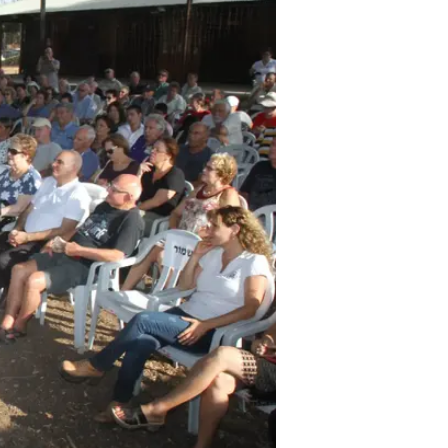
עוד בוואל
איך נרא
בעידן ש
בשיתוף CofaceBdi