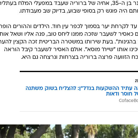
/
לדותו שנגזלה. יפרח לזרוביץ
מערכת וואלה, שושי בן חמו
מטרתו של אבו דורה הייתה לשחרר כ-400 אסירים ערבים שהוחזקו בידי הבריטים ונידונו לעבו
תם נכנסו לבית משפחת לזרוביץ שליד המחנה וחטפו את
ההורים, את ילדיהם ואת אליהו קירז'נר בן ה-35, אחיה של ברוריה שעבד במפעלי המלח בעתלי
ותם היה פוגש רק בסופי שבוע, בדיוק שב מעבודתו.
ד לקרחת יער בסמוך לכפר עין חוד. הילדים וההורים הופרד
כאסיר לשעבר שזכה ממנו ליחס טוב, פנה אליו ושאל אותו
ך בהגינות". בעת שירותו במשטרה הבריטית זכה הקצין להע
ינו אותו "שייח' מוסא". אולם האסיר לשעבר קיבל הוראה
וכח הזוועה פרצה ברוריה בצרחות ונרצחה גם היא.