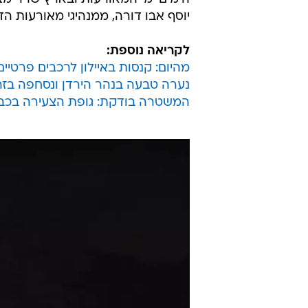
שליד מחנה המעצר עתלית זוג הורים
שנים בדיוק אחרי התקרית, נערך במח
הלוט מעל שלטי הזיכרון באתר הסמו
יליד פתח תקווה ב
יוסף אבו דורה, ממנהיגי מאורעות הדמים בשנים 1939-1936, שכונו 
לקריאה נוספת:
מהיום: קנסות באיילון לרכבים פרטיים
נערה טבעה בנהר הירדן ונסחפה בזרם
המשטרה בודקת: גופת הצעירה בכביש 4 - רצח על כבוד המש