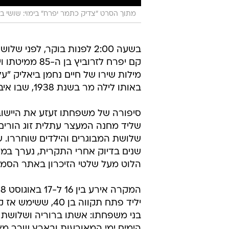
מתוך הסרט "צדיק כתמר יפרח" בימוי: שושי בן ח
בשעה 2:00 לפנות בוקר, לפני של
קם יפרח לזרוב
מילות שירו של חיים נחמן ביאליק "ע
באותו לילה מר בשנת 1938, שבו איבד את הוריו ואת דודו וחייו התהפכו.
סיפורה של משפחתו זעזע את היישוב