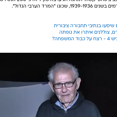
 ואת שלושת ילדיהם ואחיה של האם. מאוחר יותר נרצחו
שלושת המבוגרים והילדים שוחררו. שלדי הנרצחים נמצאו רק
נה המעפילים בעתלית אירוע לזכר בני משפחת לזרוביץ וה
ך שבו התגוררה המשפחה, שעם השנים הפך לתל חרב ומוז
המקרה אירע בין 16 ל-17 באוגוסט 1938. סמוך למחנה המעצר שליד עתלית התגורר משה לזרו
ן 40, ששימש אז קצין במשטרה הבריטית וסגן מפקד המחנה. יחד עמו התגורר
בני משפחתו: אשתו ברוריה ושלושת ילדיהם, רחל בת ה-12, יפרח בן השמונה וחגי בן השנתיים.
הימים ימי המאורעות ובארץ שרר מצב ביטחוני קשה. למחנה הגיעו באישון לילה כ-
"המרד הערבי הגדול".
 שיסעו בנתיבי תחבורה ציבורית
, צוללנים איתרו את גופתה
פחה?