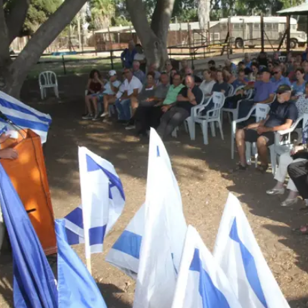
ה
ה עתיד ההשקעות בנדל"ן: להצליח בשוק משתנה
ל חוסר ודאות