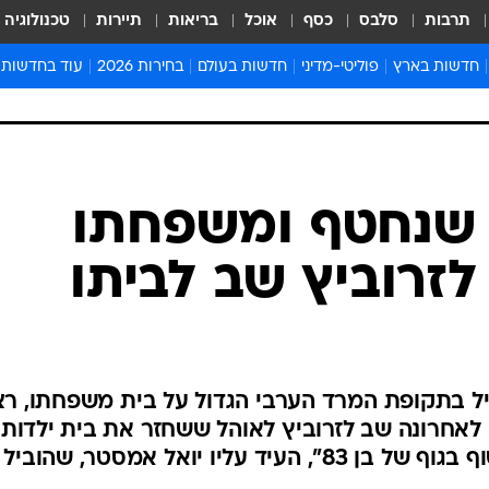
תרבות
סלבס
כסף
אוכל
בריאות
תיירות
טכנולוגיה
חדשות בארץ
פוליטי-מדיני
חדשות בעולם
בחירות 2026
עוד בחדשות
אירועים בארץ
פוליטיקה וממשל
המזרח התיכון
דעות ופרשנויו
חדשות פלילים ומשפט
יחסי חוץ
אירופה
סרי ושלזינגר
חינוך
אמריקה
פרויקטים מיוח
ישראלים בחו"ל
אסיה והפסיפיק
אסור לפספס
בריאות
אפריקה
מדע וסביבה
חברה ורווחה
הנחיות פיקוד 
ארכיון מדורים
זמני כניסת ש
לוח חופשות וח
לוח שנה
חדשות יהדות
י שנחטף ומשפחתו
חדשות המשפ