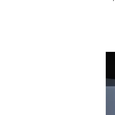
 אחרי שנים ארוכות. ביום ראשון, 77
וסר
נח.
ביץ,
ו
200 אנשיו של