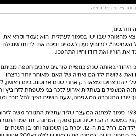
מו, צילום: דימה זוזוליה
ושה חודשים,
יץ בן ה-85 ממיטתו ויצא מהאוהל שבו ישן בסמוך לעתלית. הוא נעמד וקרא את
ל השחיטה". לזרוביץ זעק לשמיים וביכה את ילדותו שנגזלה
 היהודי באותה שנה: כנופיית פורעים ערבים חטפה מביתם