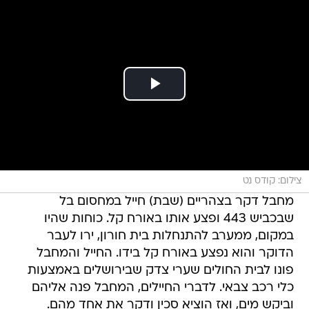
צילום: קודס נט
מחבל דקר בצהריים (שבת) חייל במחסום בל
שבכביש 443 ופצע אותו באורח קל. כוחות שהיו
במקום, ממערב להתנחלות בית חורון, ירו לעבר
הדוקר והוא נפצע באורח קל בידו. החייל והמחבל
פונו לבית החולים שערי צדק שבירושלים באמצעות
כלי רכב צבאי. לדברי החיילים, המחבל פנה אליהם
וביקש מים, ואז הוציא סכין ודקר את אחד מהם.