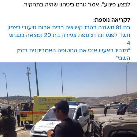
לבצע פיגוע", אמר גורם ביטחון שהיה בתחקיר.
לקריאה נוספת:
בת 81 חשודה בהרג קשישה בבית אבות סיעודי בצפון
חשד לפגע וברח: גופת צעירה בת 20 נמצאה בכביש
4
"מנהיג דאעש אנס את החטופה האמריקנית בזמן
השבי"