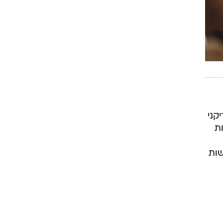
קני
ת
שות