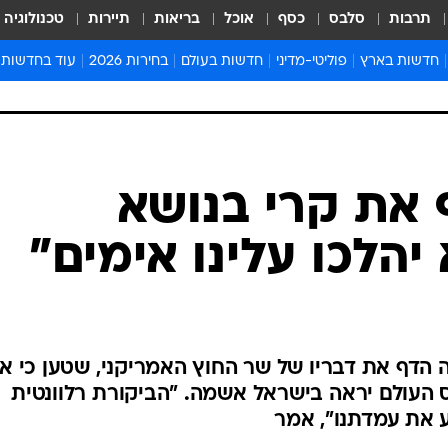
תרבות
סלבס
כסף
אוכל
בריאות
תיירות
טכנולוגיה
חדשות בארץ
פוליטי-מדיני
חדשות בעולם
בחירות 2026
עוד בחדשות
אירועים בארץ
פוליטיקה וממשל
המזרח התיכון
דעות ופרשנויו
חדשות פלילים ומשפט
יחסי חוץ
אירופה
סרי ושלזינגר
חינוך
אמריקה
פרויקטים מיוח
ישראלים בחו"ל
אסיה והפסיפיק
אסור לפספס
 את קרי בנושא
בריאות
אפריקה
מדע וסביבה
יהלכו עלינו אימים"
חברה ורווחה
הנחיות פיקוד 
ארכיון מדורים
זמני כניסת ש
לוח חופשות וח
הדף את דבריו של שר החוץ האמריקני, שטען כי א
לוח שנה
 העולם יראה בישראל אשמה. "הביקורת רלוונטית
חדשות יהדות
ע את עמדתנו", אמר
חדשות המשפ