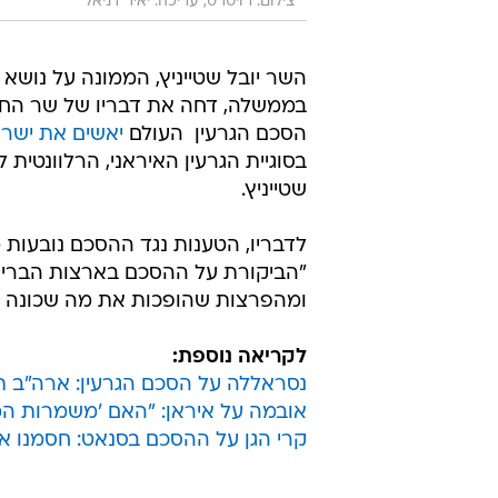
צילום: רויטרס, עריכה: יאיר דניאל
השר יובל שטייניץ, הממונה על נושא 
בממשלה, דחה את דבריו של שר החוץ
הסכם הגרעין  העולם
יאשים את ישר
בסוגיית הגרעין האיראני, הרלוונטית 
שטייניץ.
לדבריו, הטענות נגד ההסכם נובעות מ
"הביקורת על ההסכם בארצות הברית
ומהפרצות שהופכות את מה שכונה 'פ
לקריאה נוספת:
נסראללה על הסכם הגרעין: ארה"ב ת
אובמה על איראן: "האם 'משמרות המ
קרי הגן על ההסכם בסנאט: חסמנו א