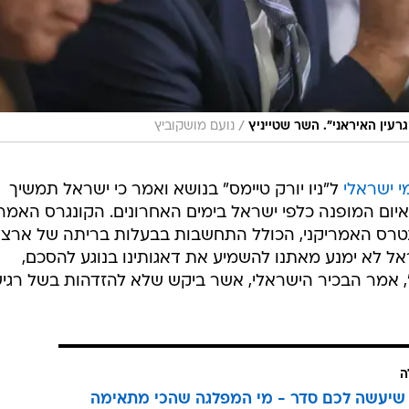
/
עין האיראני". השר שטייניץ
נועם מושקוביץ
י ישראלי
ל"ניו יורק טיימס" בנושא ואמר כי ישראל תמשיך
יום המופנה כלפי ישראל בימים האחרונים. הקונגרס האמרי
רס האמריקני, הכולל התחשבות בבעלות בריתה של ארצו
ראל לא ימנע מאתנו להשמיע את דאגותינו בנוגע להסכם,
", אמר הבכיר הישראלי, אשר ביקש שלא להזדהות בשל רגי
ה
שיעשה לכם סדר - מי המפלגה שהכי מתאימה