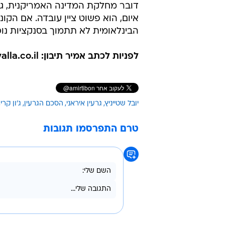
דובר מחלקת המדינה האמריקנית, ג'ון
איום, הוא פשוט ציין עובדה. אם הקו
הבינלאומית לא תתמוך בסנקציות נוספ
לפניות לכתב אמיר תיבון: amir.tibon@walla.co.il
יובל שטייניץ
גרעין איראני
הסכם הגרעין
ג'ון קרי
טרם התפרסמו תגובות