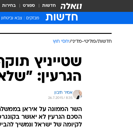
חדשות
ספורט
בחירות
חדשות
מבזקים
צבא וביטחון
חדשות
/
פוליטי-מדיני
/
יחסי חוץ
שטייניץ תוקף
הגרעין: "שלא 
אמיר תיבון
26.7.2015 / 8:35
השר הממונה על איראן בממשלה 
הסכם הגרעין לא יאושר בקונגרס
לקיומה של ישראל ונמשיך להבי