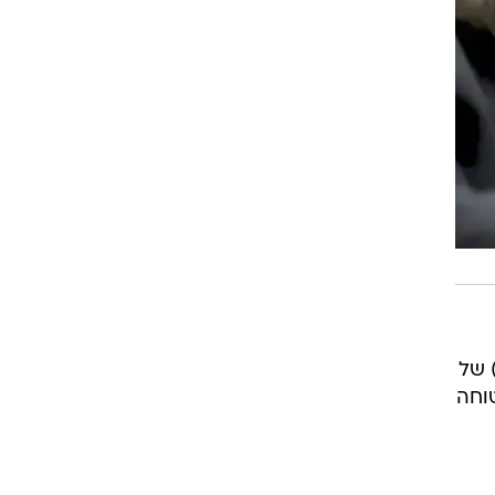
 של
וחה