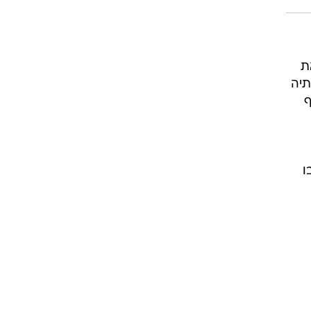
ת
תיה
ף
ו