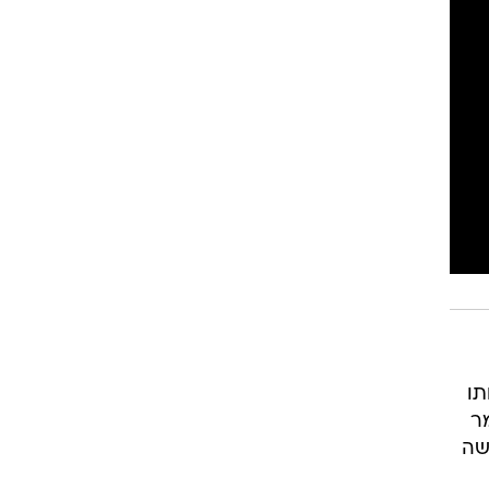
תו
ר
שה