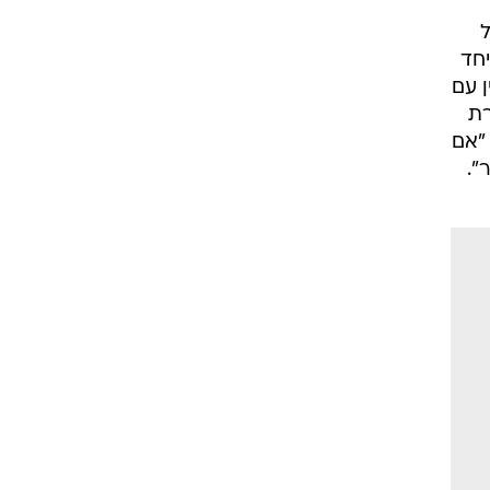
ל
חד
ן עם
רת
 "אם
".