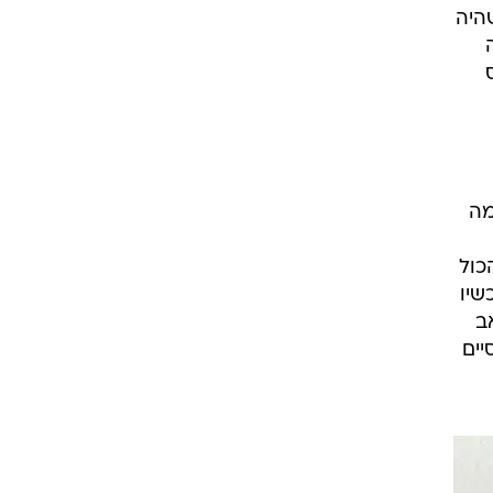
היה
מה
כול
שיו
ב
יים