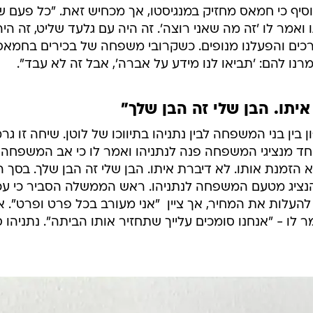
הוסיף כי חמאס מחזיק במנגיסטו, אך מכחיש זאת. "כל פעם ש
ואמר לו 'זה מה שאני רוצה'. זה היה עם גלעד שליט, זה היה
דרכים והפעלנו מנופים. כשקרובי משפחה של בכירים בחמאס
רנו להם: 'תביאו לנו מידע על אברה', אבל זה לא עבד".
יתו. הבן שלי זה הבן שלך"
ן בני המשפחה לבין נתניהו בתיווכו של לוטן. שיחה זו גר
אחד מנציגי המשפחה פנה לנתניהו ואמר לו כי אב המשפחה
הזמנת אותו. לא דיברת איתו. הבן שלי זה הבן שלך. בסך ה
נציג מטעם המשפחה לנתניהו. ראש הממשלה הסביר כי עכ
ות את המחיר, אך ציין  "אני מעורב בכל פרט ופרט". א
- "אנחנו סומכים עלייך שתחזיר אותו הביתה". נתניהו ס