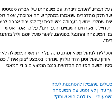
על דבריו. "הערב דיברתי עם משפחתו של אברה מנגיסטו
 של חלק מהדברים שנאמרו במהלך שיחה ארוכה", אמר לוטן
ים שחלפו יימשך בעבודה משותפת עד להשבת אברה לביתו
חיילינו ואזרחינו השבויים והנעדרים". על כך אמר אמש
בני המשפחה והתנצל בפניהם. ליאור פועל יומם וליל בהתנד
ים".
כ"לית לניהול משא ומתן, מונה על ידי ראש הממשלה לאח
רון שאול וסגן הדר גולדין שנהרגו במבצע "צוק איתן". כמו 
טו ותושב הפזורה הבדואית בנגב הנמצאים בידי חמאס.
הכשלים שהובילו להסתננות לעזה
אך עדיין לא נפגש עם המשפחה
מעותי - אז למה הוא שותק?