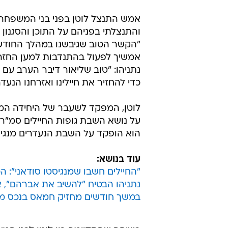
אמש התנצל לוטן בפני בני המשפחה 
והתנצלתי בפניהם על התוכן והסגנון
"הקשר הטוב שגיבשנו במהלך החודש
אמשיך לפעול בהתנדבות למען החזרת 
נתניהו: "טוב שליאור דיבר הערב עם 
כדי להחזיר את חיילינו ואזרחנו הנעדר
לוטן, המפקד לשעבר של היחידה המט
על נושא השבת גופות החיילים סמ"ר או
הוא הופקד על השבת הנעדרים מנגיס
עוד בנושא:
"החיילים חשבו שמנגיסטו סודאני": 
נתניהו הבטיח "להשיב את אברהם", 
במשך חודשים מחזיק חמאס בנכס מש