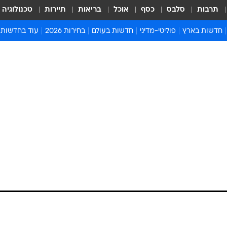
תרבות
סלבס
כסף
אוכל
בריאות
תיירות
טכנולוגיה
חדשות בארץ
פוליטי-מדיני
חדשות בעולם
בחירות 2026
עוד בחדשות
אירועים בארץ
פוליטיקה וממשל
המזרח התיכון
דעות ופרשנויו
חדשות פלילים ומשפט
יחסי חוץ
אירופה
סרי ושלזינגר
חינוך
אמריקה
פרויקטים מיוח
ישראלים בחו"ל
אסיה והפסיפיק
אסור לפספס
בריאות
אפריקה
מדע וסביבה
חברה ורווחה
הנחיות פיקוד 
ארכיון מדורים
זמני כניסת ש
לוח חופשות וח
לוח שנה
חדשות יהדות
חדשות המשפ