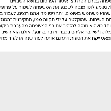
שפחה בטרם הסרת צו איסור הפרסום בנושא השבויים
הישראלים, ושודרה אמש בחדשות 10, נשמע לוטן מנסה לשכנע את המשפחה לשמור על פרופי
שהוא משתמש באיומים. "תחליטו מה אתם רוצים, לעבוד בי
חת השיחות, שהוקלטה על ידי תקווה ממו, תחקירנית "המגזי
יוחד כשהוא מנסה להזהיר את בני המשפחה מהעברת ביקו
לוטן "שידבר אליהם בכבוד וידבר ברוגע", אולם הוא השיב 
חמאס ייקח את הטעות ויתרגם אותה לעוד שנה או לעוד מחיר