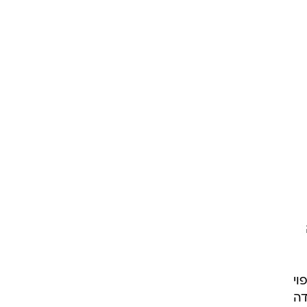
וי
דה