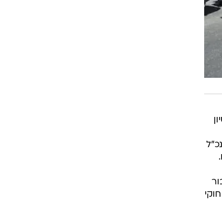
ון
כ"ל
ור
חוקי