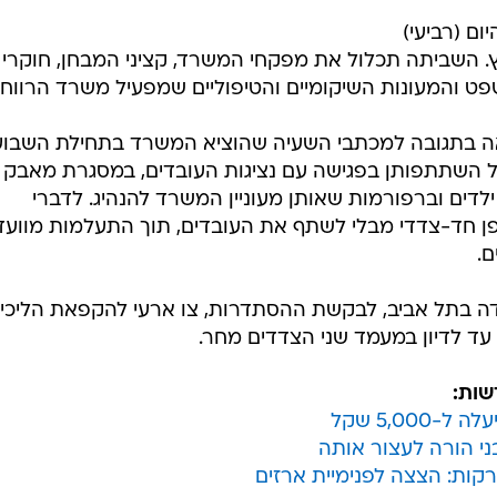
ום (רביעי)
 השביתה תכלול את מפקחי המשרד, קציני המבחן, חוקרי
שפט והמעונות השיקומיים והטיפוליים שמפעיל משרד הרווחה
באה בתגובה למכתבי השעיה שהוציא המשרד בתחילת השבוע
ל השתתפותן בפגישה עם נציגות העובדים, במסגרת מאבק
 ילדים וברפורמות שאותן מעוניין המשרד להנהיג. לדברי
ן חד-צדדי מבלי לשתף את העובדים, תוך התעלמות מוועד
ם.
ודה בתל אביב, לבקשת ההסתדרות, צו ארעי להקפאת הליכי
עד לדיון במעמד שני הצדדים מחר.
שות:
5,00 שקל
ות: הצצה לפנימיית ארזים