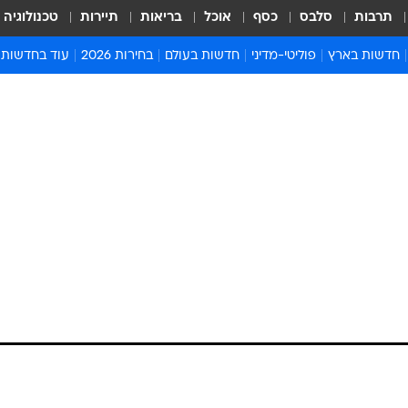
תרבות
סלבס
כסף
אוכל
בריאות
תיירות
טכנולוגיה
חדשות בארץ
פוליטי-מדיני
חדשות בעולם
בחירות 2026
עוד בחדשות
אירועים בארץ
פוליטיקה וממשל
המזרח התיכון
דעות ופרשנויו
חדשות פלילים ומשפט
יחסי חוץ
אירופה
סרי ושלזינגר
חינוך
אמריקה
פרויקטים מיוח
ישראלים בחו"ל
אסיה והפסיפיק
אסור לפספס
בריאות
אפריקה
מדע וסביבה
חברה ורווחה
הנחיות פיקוד 
ארכיון מדורים
זמני כניסת ש
לוח חופשות וח
לוח שנה
חדשות יהדות
חדשות המשפ