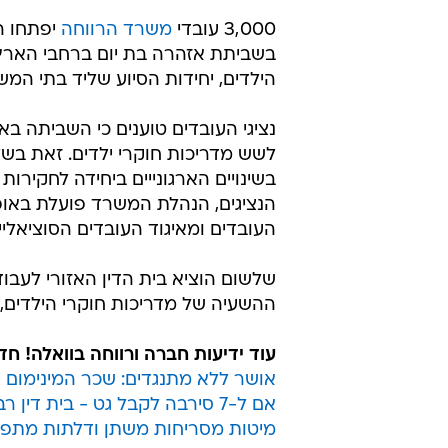
3,000 עובדי
משרד הרווחה
יפתחו הי
בשביתת אזהרה בת יום ברחבי הארץ.
הילדים, יחידות הסיוע שליד בתי המ
נציגי העובדים טוענים כי השביתה 
לשש מדריכות חוקרי ילדים. זאת בש
בשינויים הארגונייים ביחידה לחקירות
הנציגים, הנהלת המשרד פועלת באופ
העובדים ומאיגוד העובדים הסוציאליי
שלשום הוציא בית הדין האזורי לעב
ההשעיה של מדריכות חוקרי הילדים, 
עוד ידיעות חברה ורווחה בוואלה! חד
אושר ללא מתנגדים: שכר המינימום יעלה ל-0
אם ל-7 סירבה לקבל גט - בית דין רבני הורה לעצור אותה
מיטות מסריחות משתן ודלתות מתפרק