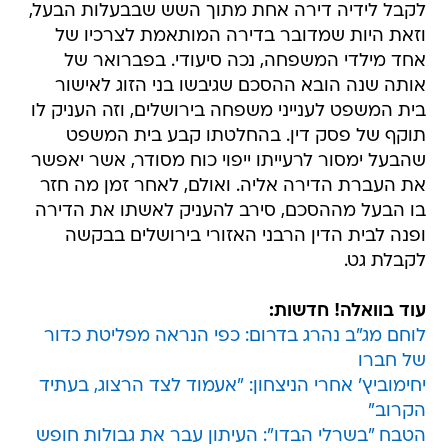
לקבל לידיה דירה אחת מתוך השש שבבעלות הבעל,
וזאת היות שמדובר בדירה המותאמת לצרכיו של
אחד מילדי המשפחה, נכה סיעודי. בפברואר של
אותה שנה הובא ההסכם שגיבשו בני הזוג לאישור
בית המשפט לענייני משפחה בירושלים, וזה העניק לו
תוקף של פסק דין. בהחלטתו קבע בית המשפט
שהבעל ימסור לרעייתו ייפוי כוח מסודר, אשר יאפשר
את העברת הדירה אליה. ואולם, לאחר זמן מה חזר
בו הבעל מההסכם, סירב להעניק לאשתו את הדירה
ופנה לבית הדין הרבני האזורי בירושלים בבקשה
לקבלת גט.
עוד בוואלה! חדשות:
לוחם מג"ב נהרג בדרום: כפי הנראה מפליטת כדור
של חברו
יחימוביץ' אחרי הניצחון: "אעמוד לצד הרצוג, בעתיד
הקרוב"
הטבח "בשרלי הבדו": העיתון עבר את גבולות חופש