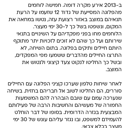
ב-2013 אירע מקרה דומה. חמישה לוחמים
מהפלוגה המסייעת של גדוד 12 שזעמו על הרעת
תנאיהם במוצב באזור רצועת עזה, נטשו במחאה את
המקום, ונשפטו בשל כך ל-30 ימי מעצר.
הלוחמים מחו בפני מפקדיהם על השינויים בתנאי
שירותם ועל כך שהם לא זוכים לזכויות יתר מתוקף
היותם חיילים ותיקים בפלוגה. בתום השיחה, לא
התרצו החיילים מהדברים ששמעו מפי המפקדים,
ובשל כך החליטו לנקוט צעד קיצוני ולנטוש את
המוצב.
לאחר שיחות טלפון שערכו קציני הפלוגה עם החיילים
סוררים, הם החליטו לשוב אל חבריהם בחזית. בשיחה
שנערכה עמם עם שובם הובהרה להם המשמעות
החמורה של מעשיהם והחשיבות הרבה של פעילותם
המבצעית בגזרה הדרומית. בסופו של דבר הוחלט
להעמידם למשפט, ובו נגזר עליהם עונש של 30 ימי
מעצר בכלא צבאי.