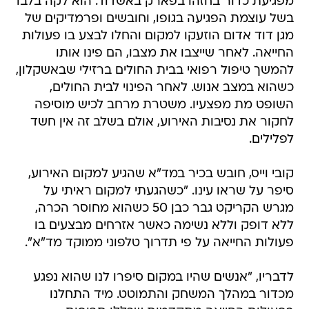
מפגיעת כדור בחזהו בפארק באשדוד. הוא לקה בלבו
בשל עוצמת הפגיעה בגופו, וחובשים ופרמדיקים של
מגן דוד אדום הוזעקו למקום והחלו לבצע בו פעולות
החייאה. לאחר שייצבו את מצבו, הם פינו אותו
להמשך טיפול רפואי בבית החולים ברזילי שבאשקלון,
כשהוא במצב אנוש. לאחר הפינוי לבית החולים,
השופט מת מפצעיו. משטרת מרחב לכיש מוסיפה
לחקור את נסיבות האירוע, אולם בשלב זה אין חשד
לפלילים.
קובי וייס, חובש בכיר במד"א שהגיע למקום האירוע,
סיפר על שראו עינו. "כשהגעתי למקום ראיתי על
מגרש הקריקט גבר כבן 50 כשהוא מחוסר הכרה,
ללא דופק וללא נשימה כאשר אזרחים מבצעים בו
פעולות החייאה על פי תדרוך טלפוני ממוקד מד"א".
לדבריו, "אנשים שהיו במקום סיפרו לנו שהוא נפגע
מכדור במהלך המשחק והתמוטט. מיד התחלנו