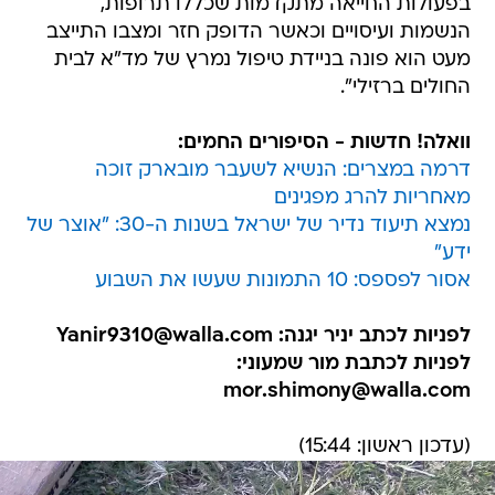
בפעולות החייאה מתקדמות שכללו תרופות,
הנשמות ועיסויים וכאשר הדופק חזר ומצבו התייצב
מעט הוא פונה בניידת טיפול נמרץ של מד"א לבית
החולים ברזילי".
וואלה! חדשות - הסיפורים החמים:
דרמה במצרים: הנשיא לשעבר מובארק זוכה
מאחריות להרג מפגינים
נמצא תיעוד נדיר של ישראל בשנות ה-30: "אוצר של
ידע"
אסור לפספס: 10 התמונות שעשו את השבוע
לפניות לכתב יניר יגנה: Yanir9310@walla.com
לפניות לכתבת מור שמעוני:
mor.shimony@walla.com
(עדכון ראשון: 15:44)