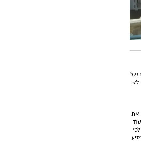
 של
 לא
 את
עוד
כי
גיע