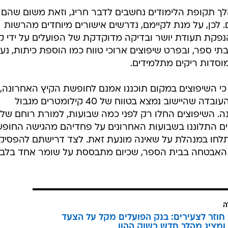
לך תקופת הלימודים נחשבים לדבר חריג, וזאת משום שהם
 לכן, על מנת לקיימם, נדרשים אישורים מיוחדים מהרשות
פקת תעודת יושר ובדיקה מדוקדקת של הפועלים על ידי קצ
בבתי ספר, ובפרט שיפוצים ארוכי טווח כמו הוספת כיתות, נע
סדות ריקים מתלמידים.
 השיפוצים במקום תוכננו אמנם לחופשת הקיץ האחרונה,
אולם בשל פרוץ מבצע "צוק איתן", והעובדה שהיישוב נמצא בטווח של 40 קילומטרים מגבול
ה. השיפוצים החלו רק לפני כמה שבועות, למורת רוחם של
ים התלוננו בשבועות האחרונים על פחדיהם מהגישה החופש
תלחו במנהלת על שאינה מונעת זאת. לצד דרישתם להפסיק
ת האבטחה בבית הספר, שכיום מתבססת על שומר אחד בלבד
ה
וזר לצעירים: בנק הפועלים מקל על הצעד
ומציג מהלך חדש בשוק ההון