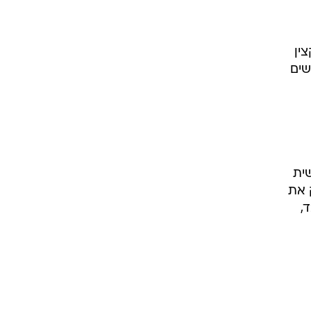
ין
שים
ית
 את
,