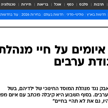
תרבות
סלבס
כסף
אוכל
בריאות
תיירות
טכנולוגיה
חדשות בארץ
פוליטי-מדיני
חדשות בעולם
בחירות 2026
עוד בחדשות
אירועים בארץ
פוליטיקה וממשל
המזרח התיכון
דעות ופרשנויו
חדשות פלילים ומשפט
יחסי חוץ
אירופה
סרי ושלזינגר
חינוך
אמריקה
פרויקטים מיוח
ישראלים בחו"ל
אסיה והפסיפיק
אסור לפספס
איומים על חיי מנהלת
בריאות
אפריקה
מדע וסביבה
ודת ערבים
חברה ורווחה
הנחיות פיקוד 
ארכיון מדורים
זמני כניסת ש
לוח חופשות וח
ק נגד מנהלת המוסד החינוכי של ילדיהם, בשל
לוח שנה
ערבים. בסוף השבוע היא קיבלה מכתב עם איום מפ
חדשות יהדות
יו, גם את לא תהיי בחיים"
חדשות המשפ