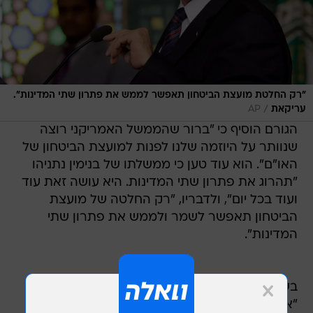
"רק החלטת מועצת הביטחון תאפשר לממש את פתרון שתי המדינות".
/
עריקאת
AP
הגורם הוסיף כי "ברור שהממשל האמריקני רוצה
שנוותר על היוזמה שלנו לפנות למועצת הביטחון של
האו"ם". הוא עוד טען כי ממשלתו של בנימין נתניהו
"תהרוג את פתרון שתי המדינות. היא עושה זאת עוד
ועוד בכל יום", ולדבריו, "רק החלטה של מועצת
הביטחון תאפשר לשמר ולממש את פתרון שתי
המדינות".
בשבוע שעבר מסרו מקורות פלסטיניים לעיתון
"א-שרק אל-אווסט", היוצא לאור בלונדון, כי למרות