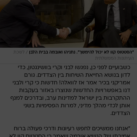
/
"הסטטוס קוו לא יכול להימשך". נתניהו ואובמה בבית הלבן
לשכת
העיתונות הממשלתית
כשבועיים לפני כן, נפגשו לבני וקרי בוושינגטון, כדי
לדון בנושא החייאת השיחות בין הצדדים. גורם
אמריקני בכיר אמר אז לוואלה! חדשות כי קרי ולבני
דנו באפשרויות החדשות שנוצרו באזור בעקבות
ההתקרבות בין ישראל למדינות ערב, ובדרכים למנף
אותן לכדי מהלך מדיני, למרות הפסימיות בשני
הצדדים.
"אנחנו ממשיכים לחפש רעיונות ודרכי פעולה ברוח
אמירתו של הנשיא אובמה שאמר כי הסטטוס קוו לא