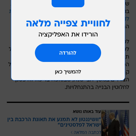
שהנהגת הרשות נחושה להציג את תכניתה המדינית
במועצת הביטחון של האו"ם, בכוונתה
לתת הזדמנות
לקרי להציג את יוזמת השלום
שגיבש במהלך
החודשיים הקרובים, עד סוף השנה הנוכחית.
לטענת המקורות הפלסטיניים, אם תשוב ההנהגה
לשולחן המשא ומתן, הדבר יקרה רק לאחר שישראל
תהיה מוכנה לשרטט את הגבולות המדויקים של
המדינה הפלסטינית העתידית, אשר יהיו מבוססים על
קווי 1967. לאחר מכן יוסיפו להתנהל שיחות בין
הצדדים במשך חצי שנה, שבסופה צריכה להיפסק
לחלוטין הבנייה בהתנחלויות.
עוד באותו נושא
"וושינגטון לא תמנע את תאונת הרכבת בין
ישראל לפלסטינים"
לכתבה המלאה