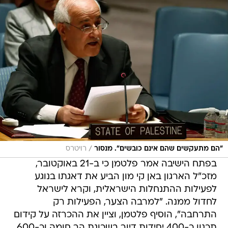
/
"הם מתעקשים שהם אינם כובשים". מנסור
רויטרס
בפתח הישיבה אמר פלטמן כי ב-21 באוקטובר,
מזכ"ל הארגון באן קי מון הביע את דאגתו בנוגע
לפעילות ההתנחלות הישראלית, וקרא לישראל
לחדול ממנה. "למרבה הצער, הפעילות רק
התרחבה", הוסיף פלטמן, וציין את ההכרזה על קידום
תכנון כ-400 יחידות דיור בשכונת הר חומה וכ-600