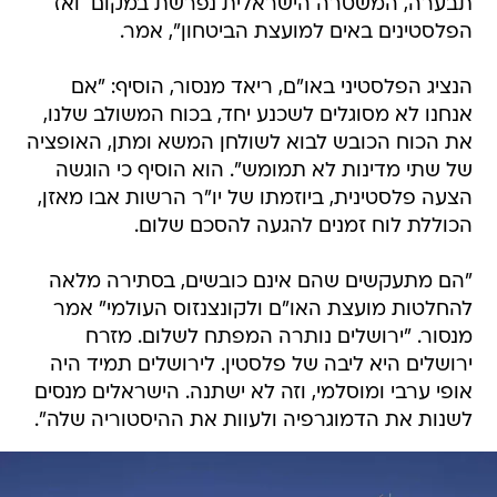
תבערה, המשטרה הישראלית נפרשת במקום  ואז
הפלסטינים באים למועצת הביטחון", אמר.
הנציג הפלסטיני באו"ם, ריאד מנסור, הוסיף: "אם
אנחנו לא מסוגלים לשכנע יחד, בכוח המשולב שלנו,
את הכוח הכובש לבוא לשולחן המשא ומתן, האופציה
של שתי מדינות לא תמומש". הוא הוסיף כי הוגשה
הצעה פלסטינית, ביוזמתו של יו"ר הרשות אבו מאזן,
הכוללת לוח זמנים להגעה להסכם שלום.
"הם מתעקשים שהם אינם כובשים, בסתירה מלאה
להחלטות מועצת האו"ם ולקונצנזוס העולמי" אמר
מנסור. "ירושלים נותרה המפתח לשלום. מזרח
ירושלים היא ליבה של פלסטין. לירושלים תמיד היה
אופי ערבי ומוסלמי, וזה לא ישתנה. הישראלים מנסים
לשנות את הדמוגרפיה ולעוות את ההיסטוריה שלה".