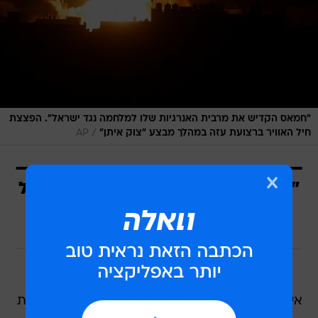
"חמאס הקדיש את מרבית האנרגיות שלו למלחמה נגד ישראל". הפצצת
/
חיל האוויר ברצועת עזה במהלך מבצע "צוק איתן"
AP
"המסר הביטחוני הלגיטימי של ישראל
הולך לאיבוד בגלל שזה נראה כאילו
מדובר באידאולוגיה"
איומי המיליציות המקיפות את ישראל מארבע חזיתות