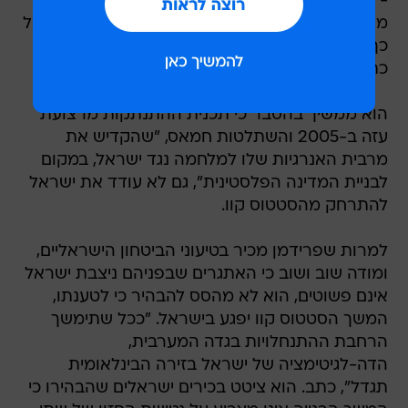
- בדרום לבנון, ברצועת עזה, בסיני ובסוריה - "לא
מעודדים נקיטת סיכונים בגדה המערבית, הסמוכה כל
כך לשדה התעופה הבינלאומי היחיד של ישראל",
כתב פרידמן.
הוא ממשיך בהסבר כי תכנית ההתנתקות מרצועת
עזה ב-2005 והשתלטות חמאס, "שהקדיש את
מרבית האנרגיות שלו למלחמה נגד ישראל, במקום
לבניית המדינה הפלסטינית", גם לא עודד את ישראל
להתרחק מהסטטוס קוו.
למרות שפרידמן מכיר בטיעוני הביטחון הישראליים,
ומודה שוב ושוב כי האתגרים שבפניהם ניצבת ישראל
אינם פשוטים, הוא לא מהסס להבהיר כי לטענתו,
המשך הסטטוס קוו יפגע בישראל. "ככל שתימשך
הרחבת ההתנחלויות בגדה המערבית,
הדה-לגיטימציה של ישראל בזירה הבינלאומית
תגדל", כתב. הוא ציטט בכירים ישראלים שהבהירו כי