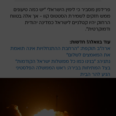
פרידמן מסביר כי לימין הישראלי "יש כמה טיעונים
ממש חזקים לשמירת הסטטוס קוו - אך אלה בטווח
הרחוק יהיו קטלניים לישראל כמדינה יהודית
ודמוקרטית".
עוד בוואלה! חדשות:
ארה"ב תוקפת: "הרחבת ההתנחלויות אינה תואמת
את המאמצים לשלום"
נתניהו: "בנינו כמו כל ממשלות ישראל הקודמות"
בצל המתיחות בבירה: ראש הממשלה הפלסטיני
הגיע להר הבית